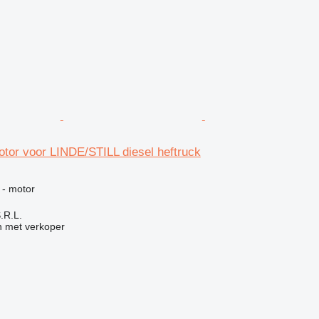
tor voor LINDE/STILL diesel heftruck
 - motor
S.R.L.
 met verkoper