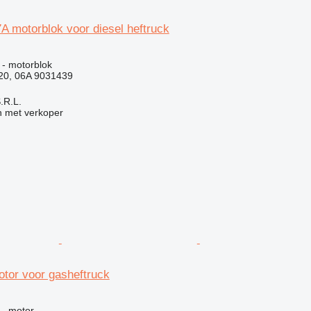
 motorblok voor diesel heftruck
- motorblok
20, 06A 9031439
S.R.L.
 met verkoper
tor voor gasheftruck
 - motor