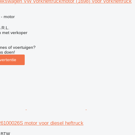
lkswagen VW vorkheftruckmotor (1698) voor vorkheftruck
g
 - motor
S.R.L.
 met verkoper
nes of voertuigen?
ns doen!
vertentie
6100026S motor voor diesel heftruck
f BTW