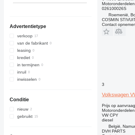
Motoronderdelen
026100026S
Roemenië, B
COSMIN STIVU
Contact opnemen
Advertentietype
verkoop
van de fabrikant
leasing
krediet
in termijnen
inruil
inwisselen
3
Volkswagen VW
Conditie
Prijs op aanvraa
nieuw
Motoronderdelen
VW CPY
gebruikt
diesel
België, Namu
DVH PARTS