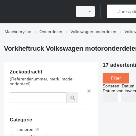
Machineryline
Onderdelen
Volkswagen onderdelen
Volks
Vorkheftruck Volkswagen motoronderdele
17 advertent
Zoekopdracht
Filter
(Referentienummer, merk, model,
onderdeel)
Sorteren
:
Datum 
Datum van invoe
Categorie
motoren