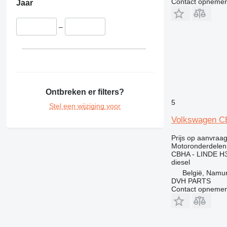
Contact opnemen
Jaar
–
Ontbreken er filters?
5
Stel een wijziging voor
Volkswagen CB
Prijs op aanvraa
Motoronderdelen
CBHA - LINDE H3
diesel
België, Namu
DVH PARTS
Contact opnemen