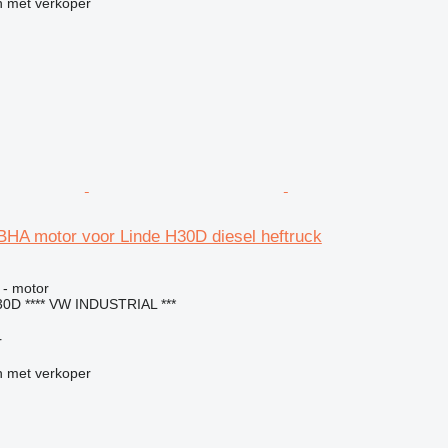
 met verkoper
HA motor voor Linde H30D diesel heftruck
g
 - motor
0D **** VW INDUSTRIAL ***
r
 met verkoper