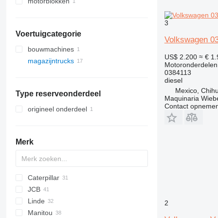
motorblokken
3
Voertuigcategorie
Volkswagen 03
bouwmachines
US$ 2.200
≈ € 1
magazijntrucks
anderen bouwmachines
Motoronderdelen
0384113
vorkheftrucks
diesel
diesel heftrucks
Mexico, Chih
Type reserveonderdeel
gasheftrucks
Maquinaria Wieb
Contact opnemen
origineel onderdeel
Merk
Caterpillar
Farmlift
JCB
314
Scorpion
BF
Agri Farmer
D-series
GTH
H-series
Linde
C-series
Targo
Agri Plus
G-series
4CX
10
3420
DFG
LMV
D-series
2
Manitou
DP
Samson
520
6100
ECE
E-series