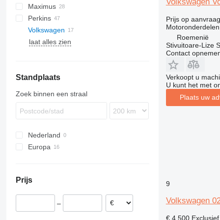
Volkswagen Vo
Maximus
EP
525
6200
ETV
H-series
MRT
Perkins
GP
530
6300
TFG
K-series
MSI
P-series
FD
LM
Prijs op aanvraa
Motoronderdelen
Volkswagen
TH
531
6400
L-series
MT
PANORAMIC
FG
TL
1100 Series
FM
THDC
Roemenië
laat alles zien
V-series
532
R-series
ROTO
2800 Series
R-series
TH
T-series
MS
Stivuitoare-Lize 
Contact opnemen
533
TF
535
Verkoopt u machi
Standplaats
536
U kunt het met o
537
Zoek binnen een straal
Plaats uw ad
540
541
550
Nederland
560
Europa
Roemenië
België
Prijs
9
Volkswagen 02
–
€ 4.500
Exclusie