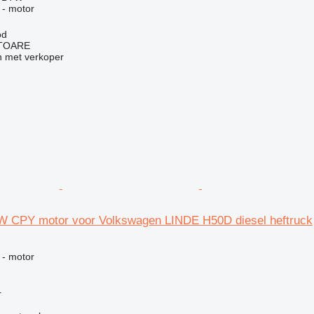
 - motor
od
ITOARE
 met verkoper
 CPY motor voor Volkswagen LINDE H50D diesel heftruck
g
 - motor
r