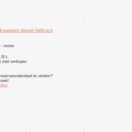
kswagen diesel heftruck
 - motor
S.R.L.
 met verkoper
 reserveonderdeel te vinden?
zoek!
llen