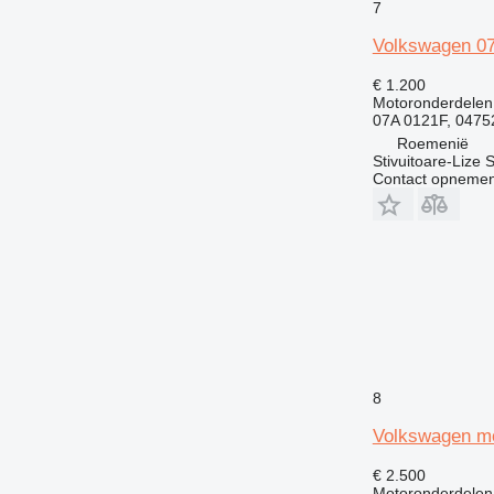
7
Volkswagen 07A
€ 1.200
Motoronderdelen 
07A 0121F, 0475
Roemenië
Stivuitoare-Lize 
Contact opnemen
8
Volkswagen mo
€ 2.500
Motoronderdelen