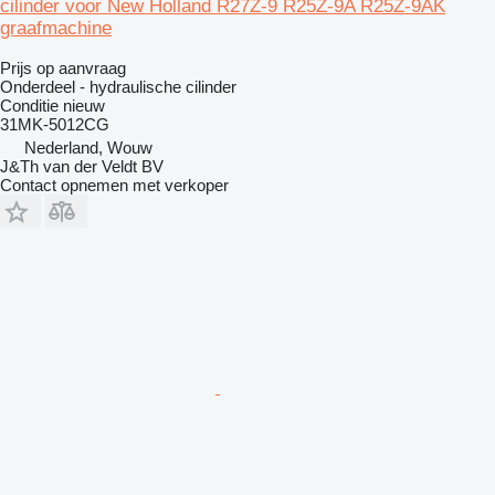
cilinder voor New Holland R27Z-9 R25Z-9A R25Z-9AK
graafmachine
Prijs op aanvraag
Onderdeel - hydraulische cilinder
Conditie
nieuw
31MK-5012CG
Nederland, Wouw
J&Th van der Veldt BV
Contact opnemen met verkoper