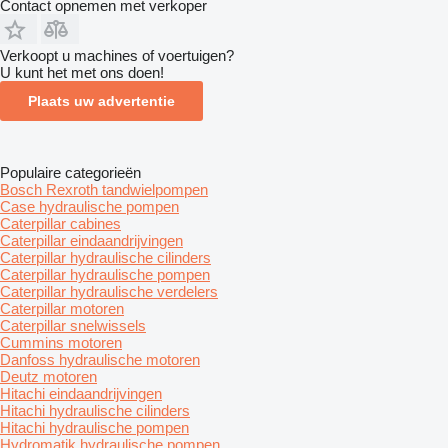
Contact opnemen met verkoper
Verkoopt u machines of voertuigen?
U kunt het met ons doen!
Plaats uw advertentie
Populaire categorieën
Bosch Rexroth tandwielpompen
Case hydraulische pompen
Caterpillar cabines
Caterpillar eindaandrijvingen
Caterpillar hydraulische cilinders
Caterpillar hydraulische pompen
Caterpillar hydraulische verdelers
Caterpillar motoren
Caterpillar snelwissels
Cummins motoren
Danfoss hydraulische motoren
Deutz motoren
Hitachi eindaandrijvingen
Hitachi hydraulische cilinders
Hitachi hydraulische pompen
Hydromatik hydraulische pompen