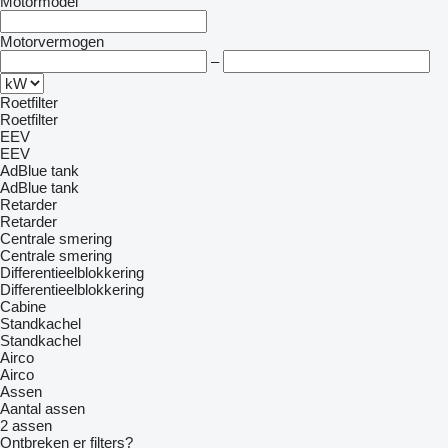
Motormodel
Motorvermogen
–
Roetfilter
Roetfilter
EEV
EEV
AdBlue tank
AdBlue tank
Retarder
Retarder
Centrale smering
Centrale smering
Differentieelblokkering
Differentieelblokkering
Cabine
Standkachel
Standkachel
Airco
Airco
Assen
Aantal assen
2 assen
Ontbreken er filters?