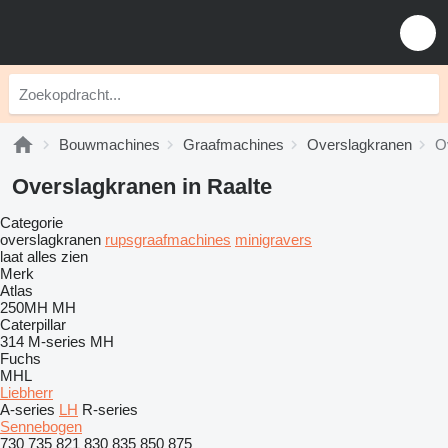
Bouwmachines
Graafmachines
Overslagkranen
O
Overslagkranen in Raalte
Categorie
overslagkranen
rupsgraafmachines
minigravers
laat alles zien
Merk
Atlas
250MH
MH
Caterpillar
314
M-series
MH
Fuchs
MHL
Liebherr
A-series
LH
R-series
Sennebogen
730
735
821
830
835
850
875