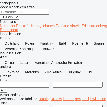
Standplaats
Zoek binnen een straal
Nederland
Nunspeet
Raalte
’s-Hertogenbosch
Tynaarlo
Almelo
Ede
Hardenberg
Emmeloord
laat alles zien
Europa
Duitsland
Polen
Frankrijk
Italië
Roemenië
Spanje
Verenigd Koninkrijk
Litouwen
laat alles zien
Azië
China
Japan
Verenigde Arabische Emiraten
andere
Oekraïne
Marokko
Zuid-Afrika
Uruguay
Chili
Brazilië
Prijs
–
Advertentietype
verkoop
van de fabrikant
leasing
krediet
in termijnen
inruil
inwisselen
Jaar