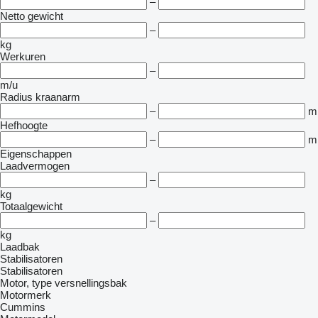
–
Netto gewicht
–
kg
Werkuren
–
m/u
Radius kraanarm
–
m
Hefhoogte
–
m
Eigenschappen
Laadvermogen
–
kg
Totaalgewicht
–
kg
Laadbak
Stabilisatoren
Stabilisatoren
Motor, type versnellingsbak
Motormerk
Cummins