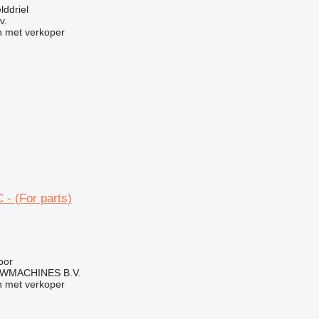
lddriel
v.
 met verkoper
 - (For parts)
g
oor
WMACHINES B.V.
 met verkoper