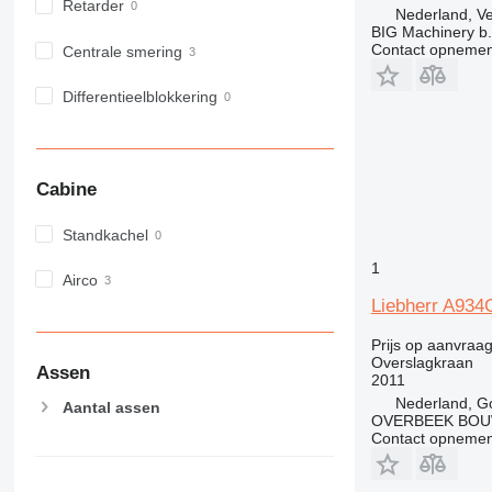
Retarder
Nederland, Ve
BIG Machinery b.
Contact opnemen
Centrale smering
Differentieelblokkering
Cabine
Standkachel
1
Airco
Liebherr A934C
Prijs op aanvraa
Overslagkraan
Assen
2011
Nederland, G
Aantal assen
OVERBEEK BOU
Contact opnemen