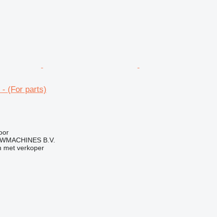
 - (For parts)
g
oor
WMACHINES B.V.
 met verkoper