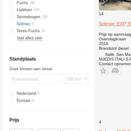
Fuchs
1504
1188
313
DX
EX
Liebherr
1604
318
FH
F-series
HMK
ZX
R-series
JS
SK
PW
14
Sennebogen
1704
320
MHL
A-series
110
MH
Solmec EXP 5
Solmec
1804
322
LH
723
Terex-Fuchs
MH
325
R-series
730
SH
TB
Prijs op aanvraa
laat alles zien
374
735
EC
EW
XE
Overslagkraan
2016
F-series
818
EW
Brandstof
diesel
M-series
821
Italië, San M
Standplaats
MH
825
MJEDIS ITALI S.
Contact opnemen
830
Zoek binnen een straal
835
840
850
Nederland
870
Europa
875
Italië
Roemenië
Prijs
Polen
4
Hongarije