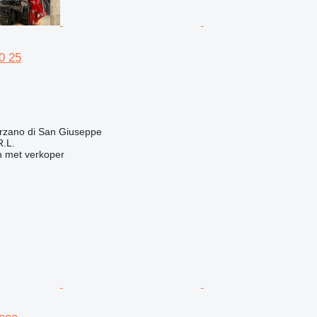
0 25
g
arzano di San Giuseppe
R.L.
 met verkoper