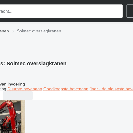
ranen
Solmec overslagkranen
es:
Solmec overslagkranen
van invoering
ring
Duurste bovenaan
Goedkoopste bovenaan
Jaar - de nieuwste bo