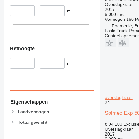
Overslagkraan
2017
–
m
6.000 m/u
Vermogen
160 k
Roemenië, Bu
Laslo Truck Rom
Contact opnemen
Hefhoogte
–
m
overslagkraan
Eigenschappen
24
Laadvermogen
Solmec Exp 50
Totaalgewicht
€ 94.100
Exclusi
Overslagkraan
2017
6.000 m/u