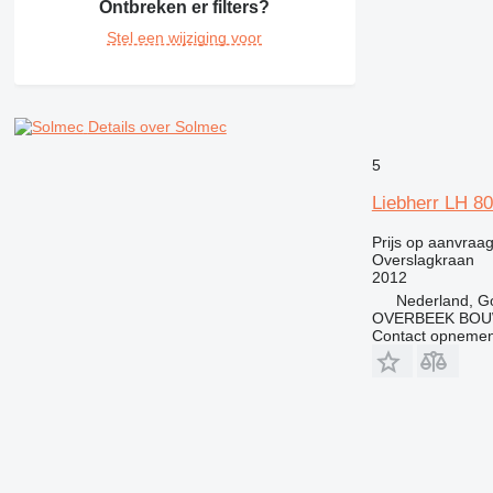
Ontbreken er filters?
Stel een wijziging voor
Details over Solmec
5
Liebherr LH 80
Prijs op aanvraa
Overslagkraan
2012
Nederland, G
OVERBEEK BOU
Contact opnemen