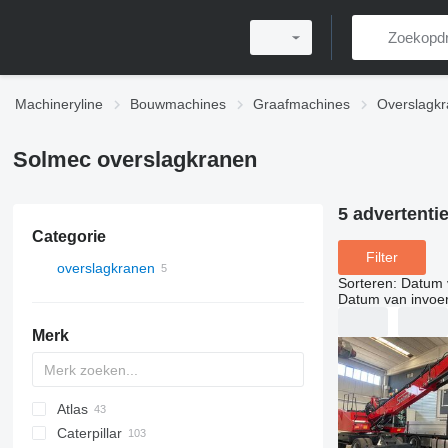
Machineryline
Bouwmachines
Graafmachines
Overslagk
Solmec overslagkranen
5 advertenti
Categorie
Filter
overslagkranen
Sorteren
:
Datum 
Datum van invoe
Merk
Atlas
Caterpillar
250MH
1088