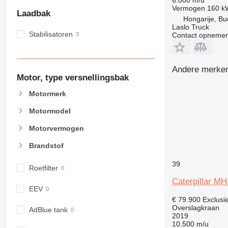
Vermogen
160 k
Laadbak
Hongarije, B
Laslo Truck
Stabilisatoren
Contact opnemen
Andere merken 
Motor, type versnellingsbak
Motormerk
Motormodel
Motorvermogen
Brandstof
39
Roetfilter
Caterpillar M
EEV
€ 79.900
Exclusi
Overslagkraan
AdBlue tank
2019
10.500 m/u