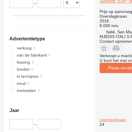
Solmec EXP 5
–
Prijs op aanvraa
Overslagkraan
2016
8.000 m/u
Italië, San M
MJEDIS ITALI S.
Advertentietype
Contact opnemen
verkoop
van de fabrikant
Verkoopt u machi
U kunt het met o
leasing
Plaats uw ad
krediet
in termijnen
inruil
inwisselen
Jaar
overslagkraan
24
–