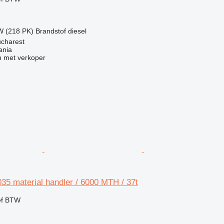
W (218 PK)
Brandstof
diesel
charest
ania
 met verkoper
35 material handler / 6000 MTH / 37t
ef BTW