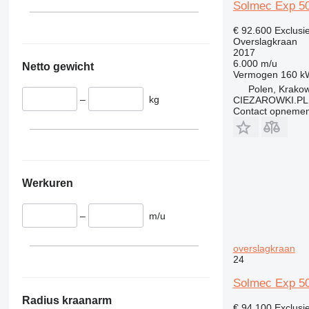
Solmec Exp 50
€ 92.600
Exclusi
Overslagkraan
2017
6.000 m/u
Netto gewicht
Vermogen
160 k
Polen, Krako
–
kg
CIEZAROWKI.PL
Contact opnemen
Werkuren
–
m/u
overslagkraan
24
Solmec Exp 50
Radius kraanarm
€ 94.100
Exclusi