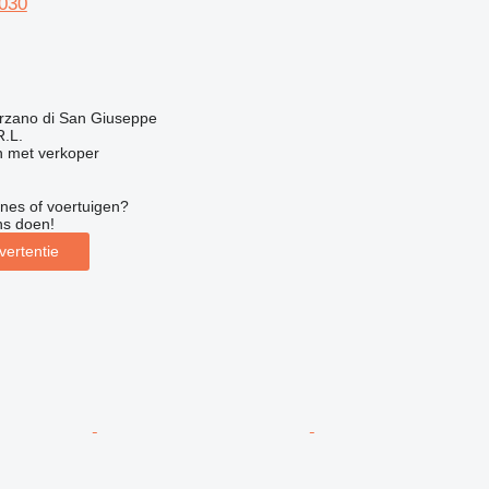
030
g
arzano di San Giuseppe
R.L.
 met verkoper
nes of voertuigen?
ns doen!
vertentie