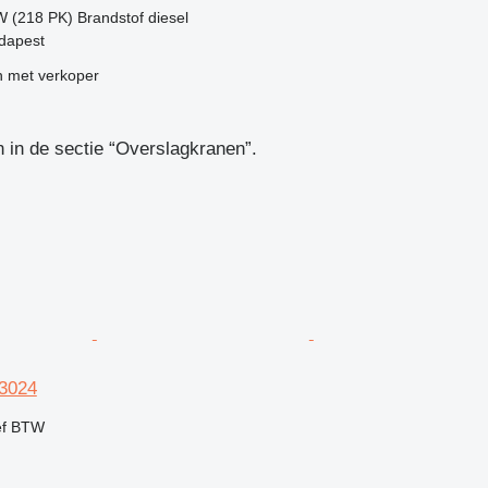
W (218 PK)
Brandstof
diesel
udapest
 met verkoper
in de sectie “Overslagkranen”.
H3024
ef BTW