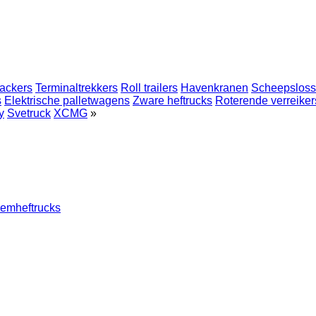
ackers
Terminaltrekkers
Roll trailers
Havenkranen
Scheepsloss
s
Elektrische palletwagens
Zware heftrucks
Roterende verreiker
y
Svetruck
XCMG
»
emheftrucks