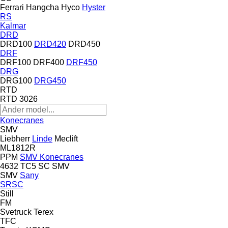
Ferrari
Hangcha
Hyco
Hyster
RS
Kalmar
DRD
DRD100
DRD420
DRD450
DRF
DRF100
DRF400
DRF450
DRG
DRG100
DRG450
RTD
RTD 3026
Konecranes
SMV
Liebherr
Linde
Meclift
ML1812R
PPM
SMV Konecranes
4632 TC5
SC
SMV
SMV
Sany
SRSC
Still
FM
Svetruck
Terex
TFC