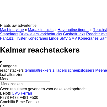
Plaats uw advertentie
Machineryline
»
Magazijntrucks
»
Havenuitrustingen
»
Reachst
Stapelaars
Driewielers vorkheftrucks
Gasheftrucks
Reachtruck
Fantuzzi
Hyster
Konecranes
Linde
SMV
SMV Konecranes
San
Kalmar reachstackers
Categorie
reachstackers
terminaltrekkers
zijladers
scheepslossers
Meene
laat alles zien
Merk
Geen resultaten gevonden voor deze zoekopdracht
Belotti
CVS Ferrari
F378
F478
F481
F500
Combilift
Elme
Fantuzzi
CS