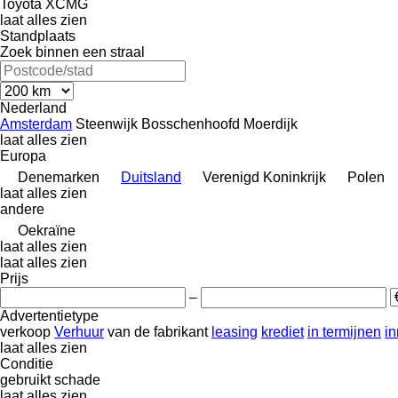
Toyota
XCMG
laat alles zien
Standplaats
Zoek binnen een straal
Nederland
Amsterdam
Steenwijk
Bosschenhoofd
Moerdijk
laat alles zien
Europa
Denemarken
Duitsland
Verenigd Koninkrijk
Polen
laat alles zien
andere
Oekraïne
laat alles zien
laat alles zien
Prijs
–
Advertentietype
verkoop
Verhuur
van de fabrikant
leasing
krediet
in termijnen
in
laat alles zien
Conditie
gebruikt
schade
laat alles zien