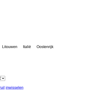
Litouwen
Italië
Oostenrijk
ruil
inwisselen