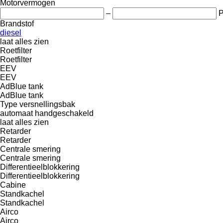
Motorvermogen
–
Brandstof
diesel
laat alles zien
Roetfilter
Roetfilter
EEV
EEV
AdBlue tank
AdBlue tank
Type versnellingsbak
automaat
handgeschakeld
laat alles zien
Retarder
Retarder
Centrale smering
Centrale smering
Differentieelblokkering
Differentieelblokkering
Cabine
Standkachel
Standkachel
Airco
Airco