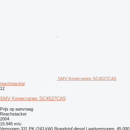
SMV Konecranes SC4527CA5
reachstacker
12
SMV Konecranes SC4527CA5
Prijs op aanvraag
Reachstacker
2004
15.945 m/u
Vermogen
331 PK (243 kW)
Brandstof
diesel
Laadvermogen
45.000