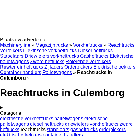
Plaats uw advertentie
Machineryline
»
Magazijntrucks
»
Vorkheftrucks
»
Reachtrucks
Verreikers
Elektrische vorkheftrucks
Diesel heftrucks
Stapelaars
Driewielers vorkheftrucks
Gasheftrucks
Elektrische
palletwagens
Zware heftrucks
Roterende verreikers
Ruwterreinheftrucks
Zijladers
Orderpickers
Elektrische trekkers
Container handlers
Palletwagens
»
Reachtrucks in
Culemborg
»
Reachtrucks in Culemborg
Categorie
elektrische vorkheftrucks
palletwagens
elektrische
palletwagens
diesel heftrucks
driewielers vorkheftrucks
zware
heftrucks
reachtrucks
stapelaars
gasheftrucks
orderpickers
elektrische trekkers
container handlers