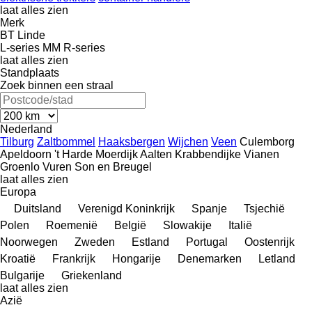
laat alles zien
Merk
BT
Linde
L-series
MM
R-series
laat alles zien
Standplaats
Zoek binnen een straal
Nederland
Tilburg
Zaltbommel
Haaksbergen
Wijchen
Veen
Culemborg
Apeldoorn
't Harde
Moerdijk
Aalten
Krabbendijke
Vianen
Groenlo
Vuren
Son en Breugel
laat alles zien
Europa
Duitsland
Verenigd Koninkrijk
Spanje
Tsjechië
Polen
Roemenië
België
Slowakije
Italië
Noorwegen
Zweden
Estland
Portugal
Oostenrijk
Kroatië
Frankrijk
Hongarije
Denemarken
Letland
Bulgarije
Griekenland
laat alles zien
Azië