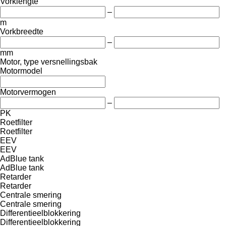
Vorklengte
–
m
Vorkbreedte
–
mm
Motor, type versnellingsbak
Motormodel
Motorvermogen
–
PK
Roetfilter
Roetfilter
EEV
EEV
AdBlue tank
AdBlue tank
Retarder
Retarder
Centrale smering
Centrale smering
Differentieelblokkering
Differentieelblokkering