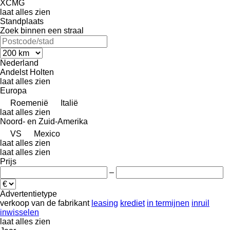
XCMG
laat alles zien
Standplaats
Zoek binnen een straal
Nederland
Andelst
Holten
laat alles zien
Europa
Roemenië
Italië
laat alles zien
Noord- en Zuid-Amerika
VS
Mexico
laat alles zien
laat alles zien
Prijs
–
Advertentietype
verkoop
van de fabrikant
leasing
krediet
in termijnen
inruil
inwisselen
laat alles zien