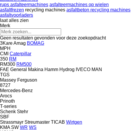
rups asfalteermachines
asfalteermachines op wielen
asfaltfrezen
recycling machines
asfaltbeton recycling machines
asfaltvoorladers
laat alles zien
Merk
Geen resultaten gevonden voor deze zoekopdracht
3Kare
Amag
BOMAG
MPH
CMI
Caterpillar
350
RM
RM300
RM500
FAE
General Makina
Hamm
Hydrog
IVECO
MAN
TGS
Massey Ferguson
8727
Mercedes-Benz
Arocs
Prinoth
T-series
Schenk
Stehr
SBF
Strassmayr
Streumaster
TICAB
Wirtgen
KMA
SW
WR
WS