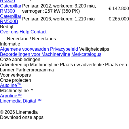
RM300
Caterpillar
Per jaar: 2012, werkuren: 3.200 m/u,
€ 142.800
RM300
vermogen: 257 kW (350 PK)
Caterpillar
Per jaar: 2016, werkuren: 1.210 m/u
€ 265.000
RM500B
Bedrijf
Over ons
Help
Contact
Nederland / Nederlands
Informatie
Algemene voorwaarden
Privacybeleid
Veiligheidstips
Beoordelingen voor Machineryline
Merkcatalogus
Onze aanbiedingen
Adverteren op Machineryline
Plaats uw advertentie
Plaats een
banner
Partnerprogramma
Voor verkopers
Onze projecten
Autoline™
Machineryline™
Agroline™
Linemedia Digital ™
© 2026 Linemedia
Download onze apps