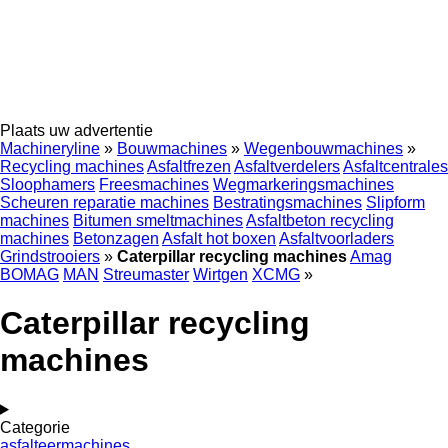
Plaats uw advertentie
Machineryline
»
Bouwmachines
»
Wegenbouwmachines
»
Recycling machines
Asfaltfrezen
Asfaltverdelers
Asfaltcentrales
Sloophamers
Freesmachines
Wegmarkeringsmachines
Scheuren reparatie machines
Bestratingsmachines
Slipform
machines
Bitumen smeltmachines
Asfaltbeton recycling
machines
Betonzagen
Asfalt hot boxen
Asfaltvoorladers
Grindstrooiers
»
Caterpillar recycling machines
Amag
BOMAG
MAN
Streumaster
Wirtgen
XCMG
»
Caterpillar recycling
machines
Categorie
asfalteermachines