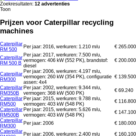
Zoekresultaten:
12 advertenties
Toon
Prijzen voor Caterpillar recycling
machines
Caterpillar
Per jaar: 2016, werkuren: 1.210 m/u
€ 265.000
RM 500
Per jaar: 2017, werkuren: 7.500 m/u,
Caterpillar
vermogen: 406 kW (552 PK), brandstof:
€ 200.000
RM 500 B
diesel
Per jaar: 2006, werkuren: 4.197 m/u,
Caterpillar
vermogen: 260 kW (354 PK), configuratie
€ 139.500
RM300
assen: 4x4
Caterpillar
Per jaar: 2002, werkuren: 9.344 m/u,
€ 69.240
RM350B
vermogen: 368 kW (500 PK)
Caterpillar
Per jaar: 2015, werkuren: 9.788 m/u,
€ 116.800
RM500
vermogen: 403 kW (548 PK)
Caterpillar
Per jaar: 2015, werkuren: 5.626 m/u,
€ 147.100
RM500B
vermogen: 403 kW (548 PK)
Caterpillar
Per jaar: 2006
€ 180.000
RM300
Caterpillar
Per jaar: 2006, werkuren: 2.400 m/u
€ 160.100