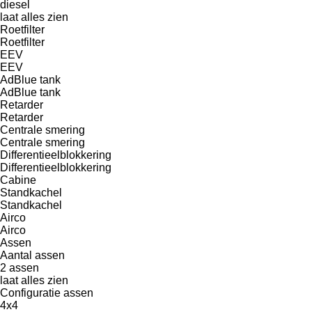
diesel
laat alles zien
Roetfilter
Roetfilter
EEV
EEV
AdBlue tank
AdBlue tank
Retarder
Retarder
Centrale smering
Centrale smering
Differentieelblokkering
Differentieelblokkering
Cabine
Standkachel
Standkachel
Airco
Airco
Assen
Aantal assen
2 assen
laat alles zien
Configuratie assen
4x4