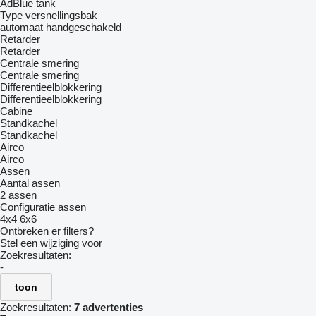
AdBlue tank
Type versnellingsbak
automaat
handgeschakeld
Retarder
Retarder
Centrale smering
Centrale smering
Differentieelblokkering
Differentieelblokkering
Cabine
Standkachel
Standkachel
Airco
Airco
Assen
Aantal assen
2 assen
Configuratie assen
4x4
6x6
Ontbreken er filters?
Stel een wijziging voor
Zoekresultaten:
-
toon
Zoekresultaten:
7 advertenties