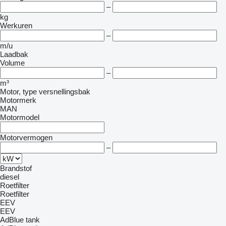
–
kg
Werkuren
–
m/u
Laadbak
Volume
–
m³
Motor, type versnellingsbak
Motormerk
MAN
Motormodel
Motorvermogen
–
Brandstof
diesel
Roetfilter
Roetfilter
EEV
EEV
AdBlue tank