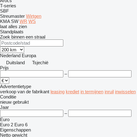
Arocs
T-series
SBF
Streumaster
Wirtgen
KMA
SW
WR
WS
laat alles zien
Standplaats
Zoek binnen een straal
Nederland
Europa
Duitsland
Tsjechië
Prijs
–
Advertentietype
verkoop
van de fabrikant
leasing
krediet
in termijnen
inruil
inwisselen
Conditie
nieuw
gebruikt
Jaar
–
Euro
Euro 2
Euro 6
Eigenschappen
Netto gewicht