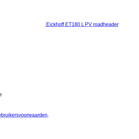
Eickhoff ET180 L PV roadheader
e
ebruikersvoorwaarden
.