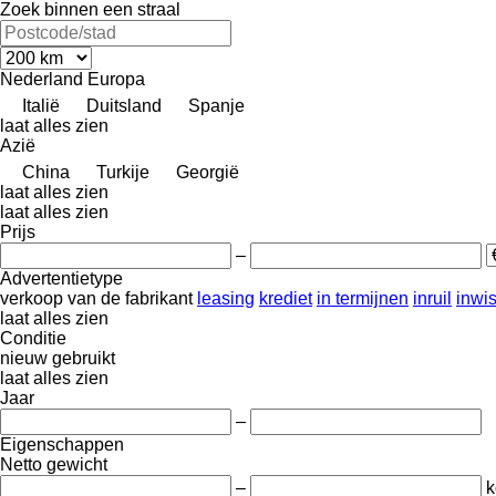
Zoek binnen een straal
Nederland
Europa
Italië
Duitsland
Spanje
laat alles zien
Azië
China
Turkije
Georgië
laat alles zien
laat alles zien
Prijs
–
Advertentietype
verkoop
van de fabrikant
leasing
krediet
in termijnen
inruil
inwi
laat alles zien
Conditie
nieuw
gebruikt
laat alles zien
Jaar
–
Eigenschappen
Netto gewicht
–
k