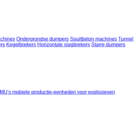
chines
Ondergrondse dumpers
Spuitbeton machines
Tunnel
rs
Kegelbrekers
Horizontale slagbrekers
Starre dumpers
U's mobiele productie-eenheden voor explosieven