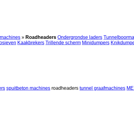
wmachines
»
Roadheaders
Ondergrondse laders
Tunnelboorma
osieven
Kaakbrekers
Trillende scherm
Minidumpers
Knikdumpe
ers
spuitbeton machines
roadheaders
tunnel graafmachines
MEM