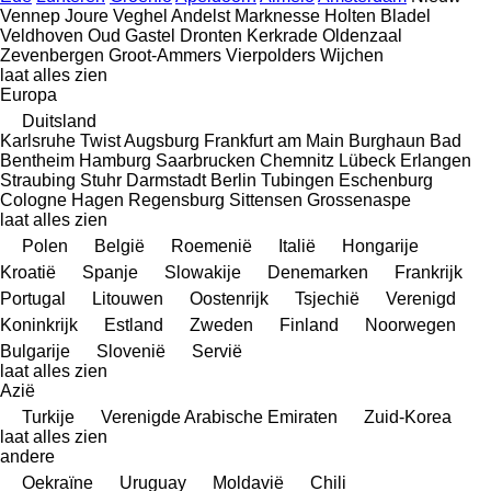
Vennep
Joure
Veghel
Andelst
Marknesse
Holten
Bladel
Veldhoven
Oud Gastel
Dronten
Kerkrade
Oldenzaal
Zevenbergen
Groot-Ammers
Vierpolders
Wijchen
laat alles zien
Europa
Duitsland
Karlsruhe
Twist
Augsburg
Frankfurt am Main
Burghaun
Bad
Bentheim
Hamburg
Saarbrucken
Chemnitz
Lübeck
Erlangen
Straubing
Stuhr
Darmstadt
Berlin
Tubingen
Eschenburg
Cologne
Hagen
Regensburg
Sittensen
Grossenaspe
laat alles zien
Polen
België
Roemenië
Italië
Hongarije
Kroatië
Spanje
Slowakije
Denemarken
Frankrijk
Portugal
Litouwen
Oostenrijk
Tsjechië
Verenigd
Koninkrijk
Estland
Zweden
Finland
Noorwegen
Bulgarije
Slovenië
Servië
laat alles zien
Azië
Turkije
Verenigde Arabische Emiraten
Zuid-Korea
laat alles zien
andere
Oekraïne
Uruguay
Moldavië
Chili