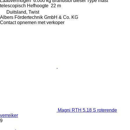
Laadvermogen
6.000 kg
Brandstof
diesel
Type mast
telescopisch
Hefhoogte
22 m
Duitsland, Twist
Albers Fördertechnik GmbH & Co. KG
Contact opnemen met verkoper
Magni RTH 5.18 S roterende
verreiker
9