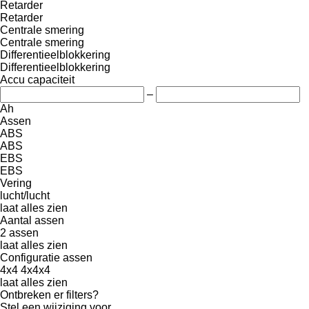
Retarder
Retarder
Centrale smering
Centrale smering
Differentieelblokkering
Differentieelblokkering
Accu capaciteit
–
Ah
Assen
ABS
ABS
EBS
EBS
Vering
lucht/lucht
laat alles zien
Aantal assen
2 assen
laat alles zien
Configuratie assen
4x4
4x4x4
laat alles zien
Ontbreken er filters?
Stel een wijziging voor