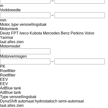
–
m
Vorkbreedte
–
mm
Motor, type versnellingsbak
Motormerk
Deutz
FPT
Iveco
Kubota
Mercedes Benz
Perkins
Volvo
Yanmar
laat alles zien
Motormodel
Motorvermogen
–
PK
Roetfilter
Roetfilter
EEV
EEV
AdBlue tank
AdBlue tank
Type versnellingsbak
DynaShift
automaat
hydrostatisch
semi-automaat
laat alles zien