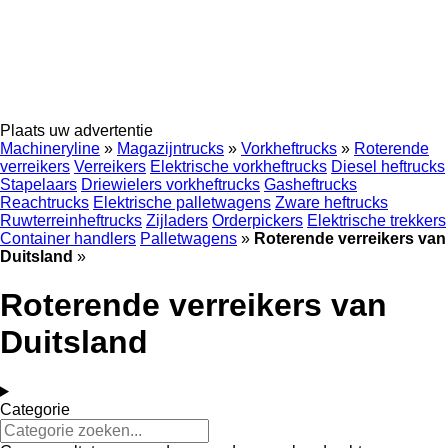
Plaats uw advertentie
Machineryline
»
Magazijntrucks
»
Vorkheftrucks
»
Roterende
verreikers
Verreikers
Elektrische vorkheftrucks
Diesel heftrucks
Stapelaars
Driewielers vorkheftrucks
Gasheftrucks
Reachtrucks
Elektrische palletwagens
Zware heftrucks
Ruwterreinheftrucks
Zijladers
Orderpickers
Elektrische trekkers
Container handlers
Palletwagens
»
Roterende verreikers van
Duitsland
»
Roterende verreikers van
Duitsland
Categorie