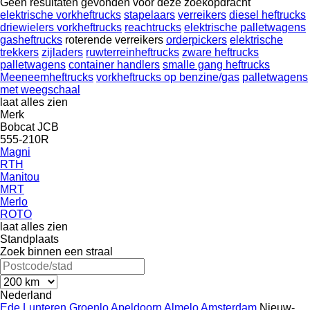
Geen resultaten gevonden voor deze zoekopdracht
elektrische vorkheftrucks
stapelaars
verreikers
diesel heftrucks
driewielers vorkheftrucks
reachtrucks
elektrische palletwagens
gasheftrucks
roterende verreikers
orderpickers
elektrische
trekkers
zijladers
ruwterreinheftrucks
zware heftrucks
palletwagens
container handlers
smalle gang heftrucks
Meeneemheftrucks
vorkheftrucks op benzine/gas
palletwagens
met weegschaal
laat alles zien
Merk
Bobcat
JCB
555-210R
Magni
RTH
Manitou
MRT
Merlo
ROTO
laat alles zien
Standplaats
Zoek binnen een straal
Nederland
Ede
Lunteren
Groenlo
Apeldoorn
Almelo
Amsterdam
Nieuw-