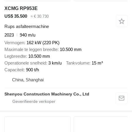
XCMG RP953E
US$ 35.500
≈ € 30.730
Rups asfalteermachine
2023
940 m/u
Vermogen
162 kW (220 PK)
Maximale te leggen breedte
10.500 mm
Legbreedte
10.500 mm
Operationele snelheid
3 km/u
Tankvolume
15 m³
Capaciteit
900 t/h
China, Shanghai
Shenyou Construction Machinery Co., Ltd