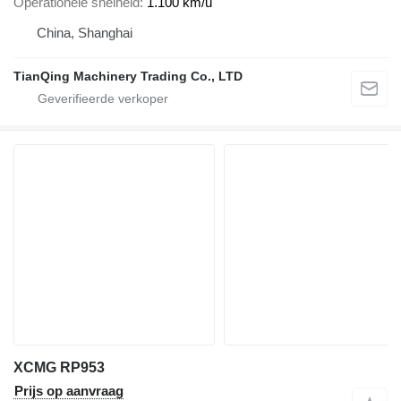
Operationele snelheid
1.100 km/u
China, Shanghai
TianQing Machinery Trading Co., LTD
XCMG RP953
Prijs op aanvraag