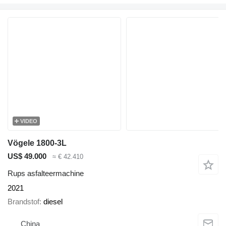
VIDEO
Vögele 1800-3L
US$ 49.000
≈ € 42.410
Rups asfalteermachine
2021
Brandstof
diesel
China