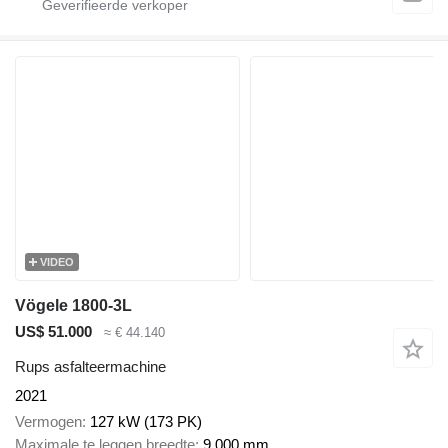
VIDEO
Vögele 1800-3L
US$ 51.000
≈ € 44.140
Rups asfalteermachine
2021
Vermogen
127 kW (173 PK)
Maximale te leggen breedte
9.000 mm