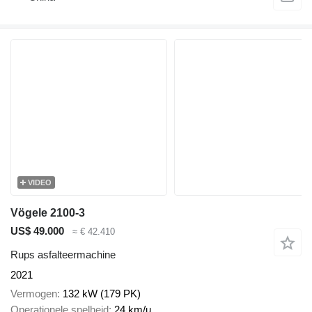
VIDEO
Vögele 2100-3
US$ 49.000
≈ € 42.410
Rups asfalteermachine
2021
Vermogen
132 kW (179 PK)
Operationele snelheid
24 km/u