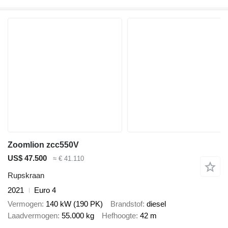
Zoomlion zcc550V
US$ 47.500
≈ € 41.110
Rupskraan
2021
Euro 4
Vermogen
140 kW (190 PK)
Brandstof
diesel
Laadvermogen
55.000 kg
Hefhoogte
42 m