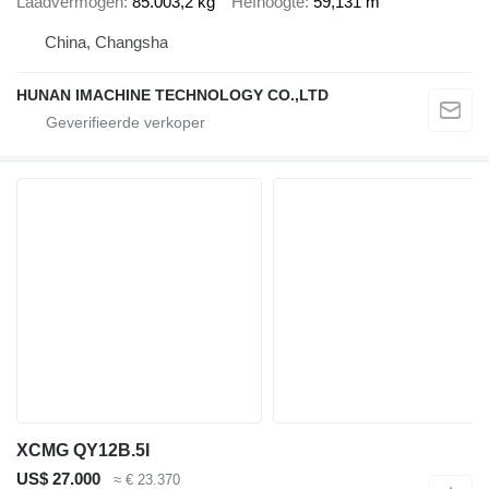
Laadvermogen
85.003,2 kg
Hefhoogte
59,131 m
China, Changsha
HUNAN IMACHINE TECHNOLOGY CO.,LTD
XCMG QY12B.5I
US$ 27.000
≈ € 23.370