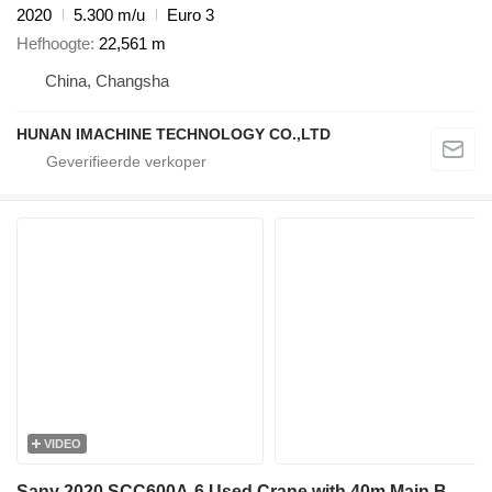
2020
5.300 m/u
Euro 3
Hefhoogte
22,561 m
China, Changsha
HUNAN IMACHINE TECHNOLOGY CO.,LTD
VIDEO
Sany 2020 SCC600A-6 Used Crane with 40m Main Boom - Includes 45T & 9T