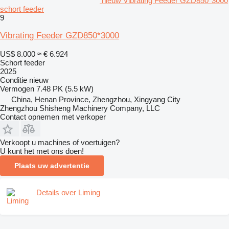
nieuw Vibrating Feeder GZD850*3000
schort feeder
9
Vibrating Feeder GZD850*3000
US$ 8.000
≈ € 6.924
Schort feeder
2025
Conditie
nieuw
Vermogen
7.48 PK (5.5 kW)
China, Henan Province, Zhengzhou, Xingyang City
Zhengzhou Shisheng Machinery Company, LLC
Contact opnemen met verkoper
Verkoopt u machines of voertuigen?
U kunt het met ons doen!
Plaats uw advertentie
Details over Liming