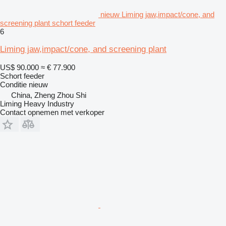
nieuw Liming jaw,impact/cone, and
screening plant schort feeder
6
Liming jaw,impact/cone, and screening plant
US$ 90.000
≈ € 77.900
Schort feeder
Conditie
nieuw
China, Zheng Zhou Shi
Liming Heavy Industry
Contact opnemen met verkoper