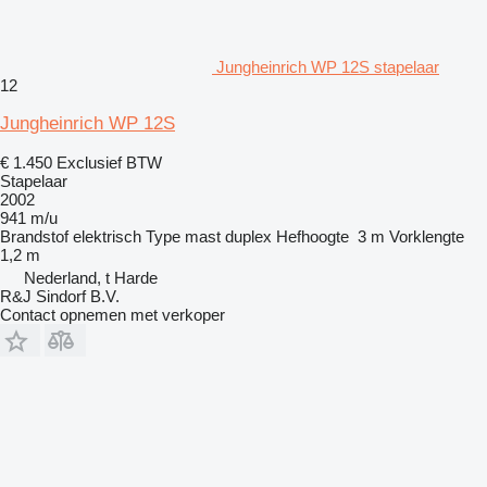
Jungheinrich WP 12S stapelaar
12
Jungheinrich WP 12S
€ 1.450
Exclusief BTW
Stapelaar
2002
941 m/u
Brandstof
elektrisch
Type mast
duplex
Hefhoogte
3 m
Vorklengte
1,2 m
Nederland, t Harde
R&J Sindorf B.V.
Contact opnemen met verkoper