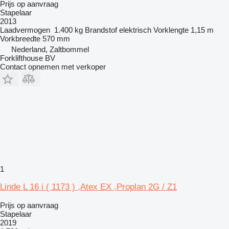
Prijs op aanvraag
Stapelaar
2013
Laadvermogen
1.400 kg
Brandstof
elektrisch
Vorklengte
1,15 m
Vorkbreedte
570 mm
Nederland, Zaltbommel
Forklifthouse BV
Contact opnemen met verkoper
1
Linde L 16 i ( 1173 ) ,Atex EX ,Proplan 2G / Z1
Prijs op aanvraag
Stapelaar
2019