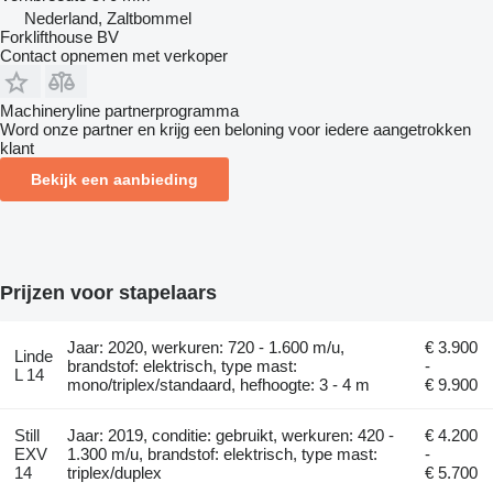
Nederland, Zaltbommel
Forklifthouse BV
Contact opnemen met verkoper
Machineryline partnerprogramma
Word onze partner en krijg een beloning voor iedere aangetrokken
klant
Bekijk een aanbieding
Prijzen voor stapelaars
Jaar: 2020, werkuren: 720 - 1.600 m/u,
€ 3.900
Linde
brandstof: elektrisch, type mast:
-
L 14
mono/triplex/standaard, hefhoogte: 3 - 4 m
€ 9.900
Still
Jaar: 2019, conditie: gebruikt, werkuren: 420 -
€ 4.200
EXV
1.300 m/u, brandstof: elektrisch, type mast:
-
14
triplex/duplex
€ 5.700