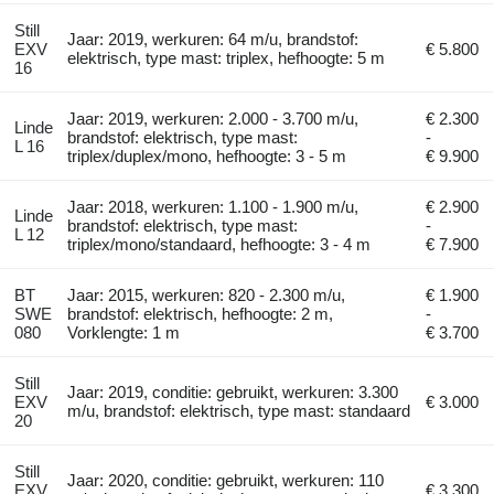
Still
Jaar: 2019, werkuren: 64 m/u, brandstof:
EXV
€ 5.800
elektrisch, type mast: triplex, hefhoogte: 5 m
16
Jaar: 2019, werkuren: 2.000 - 3.700 m/u,
€ 2.300
Linde
brandstof: elektrisch, type mast:
-
L 16
triplex/duplex/mono, hefhoogte: 3 - 5 m
€ 9.900
Jaar: 2018, werkuren: 1.100 - 1.900 m/u,
€ 2.900
Linde
brandstof: elektrisch, type mast:
-
L 12
triplex/mono/standaard, hefhoogte: 3 - 4 m
€ 7.900
BT
Jaar: 2015, werkuren: 820 - 2.300 m/u,
€ 1.900
SWE
brandstof: elektrisch, hefhoogte: 2 m,
-
080
Vorklengte: 1 m
€ 3.700
Still
Jaar: 2019, conditie: gebruikt, werkuren: 3.300
EXV
€ 3.000
m/u, brandstof: elektrisch, type mast: standaard
20
Still
Jaar: 2020, conditie: gebruikt, werkuren: 110
EXV
€ 3.300