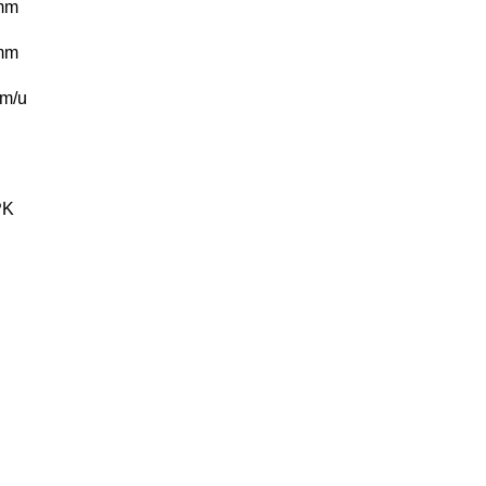
mm
mm
m/u
PK