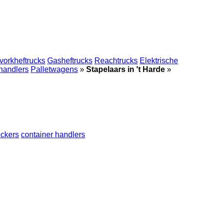
vorkheftrucks
Gasheftrucks
Reachtrucks
Elektrische
handlers
Palletwagens
»
Stapelaars in 't Harde
»
ickers
container handlers