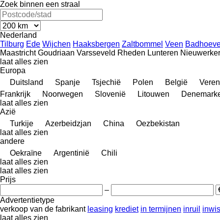
Zoek binnen een straal
Nederland
Tilburg
Ede
Wijchen
Haaksbergen
Zaltbommel
Veen
Badhoeve
Maastricht
Goudriaan
Varsseveld
Rheden
Lunteren
Nieuwerker
laat alles zien
Europa
Duitsland
Spanje
Tsjechië
Polen
België
Veren
Frankrijk
Noorwegen
Slovenië
Litouwen
Denemark
laat alles zien
Azië
Turkije
Azerbeidzjan
China
Oezbekistan
laat alles zien
andere
Oekraïne
Argentinië
Chili
laat alles zien
laat alles zien
Prijs
–
Advertentietype
verkoop
van de fabrikant
leasing
krediet
in termijnen
inruil
inwi
laat alles zien