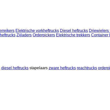
erreikers
Elektrische vorkheftrucks
Diesel heftrucks
Driewielers 
heftrucks
Zijladers
Orderpickers
Elektrische trekkers
Container 
s
diesel heftrucks
stapelaars
zware heftrucks
reachtrucks
orderp