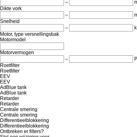
–
Dikte vork
–
Snelheid
–
k
Motor, type versnellingsbak
Motormodel
Motorvermogen
–
Roetfilter
Roetfilter
EEV
EEV
AdBlue tank
AdBlue tank
Retarder
Retarder
Centrale smering
Centrale smering
Differentieelblokkering
Differentieelblokkering
Ontbreken er filters?
Stel een wijziging voor