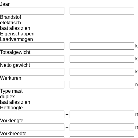
Jaar
–
Brandstof
elektrisch
laat alles zien
Eigenschappen
Laadvermogen
–
k
Totaalgewicht
–
k
Netto gewicht
–
k
Werkuren
–
m
Type mast
duplex
laat alles zien
Hefhoogte
–
Vorklengte
–
Vorkbreedte