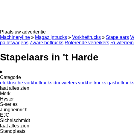
Plaats uw advertentie
Machineryline
»
Magazijntrucks
»
Vorkheftrucks
»
Stapelaars
V
palletwagens
Zware heftrucks
Roterende verreikers
Ruwterrein
Stapelaars in 't Harde
Categorie
elektrische vorkheftrucks
driewielers vorkheftrucks
gasheftruck
laat alles zien
Merk
Hyster
S-series
Jungheinrich
EJC
Sichelschmidt
laat alles zien
Standplaats