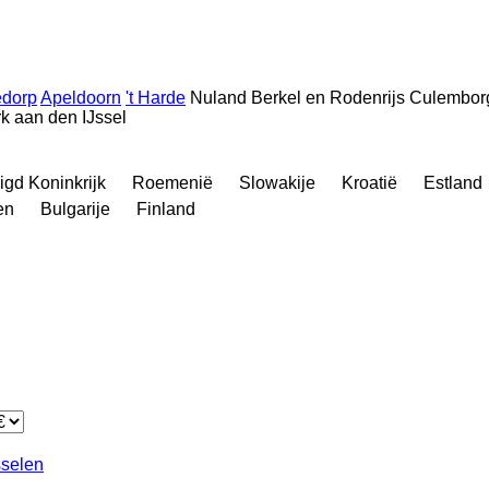
dorp
Apeldoorn
't Harde
Nuland
Berkel en Rodenrijs
Culembor
k aan den IJssel
igd Koninkrijk
Roemenië
Slowakije
Kroatië
Estland
en
Bulgarije
Finland
sselen