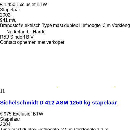
€ 1.450
Exclusief BTW
Stapelaar
2002
941 m/u
Brandstof
elektrisch
Type mast
duplex
Hefhoogte
3 m
Vorkleng
Nederland, t Harde
R&J Sindorf B.V.
Contact opnemen met verkoper
11
Sichelschmidt D 412 ASM 1250 kg stapelaar
€ 975
Exclusief BTW
Stapelaar
2004
Type mast
duplex
Hefhoogte
2,5 m
Vorklengte
1,2 m