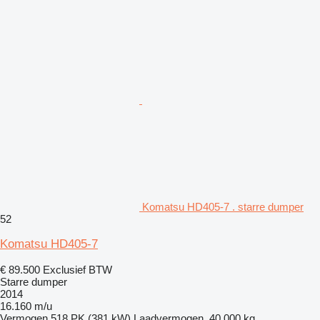
Komatsu HD405-7 . starre dumper
52
Komatsu HD405-7
€ 89.500
Exclusief BTW
Starre dumper
2014
16.160 m/u
Vermogen
518 PK (381 kW)
Laadvermogen
40.000 kg