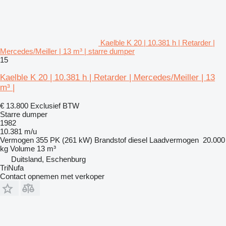
Kaelble K 20 | 10.381 h | Retarder |
Mercedes/Meiller | 13 m³ | starre dumper
15
Kaelble K 20 | 10.381 h | Retarder | Mercedes/Meiller | 13
m³ |
€ 13.800
Exclusief BTW
Starre dumper
1982
10.381 m/u
Vermogen
355 PK (261 kW)
Brandstof
diesel
Laadvermogen
20.000
kg
Volume
13 m³
Duitsland, Eschenburg
TriNufa
Contact opnemen met verkoper