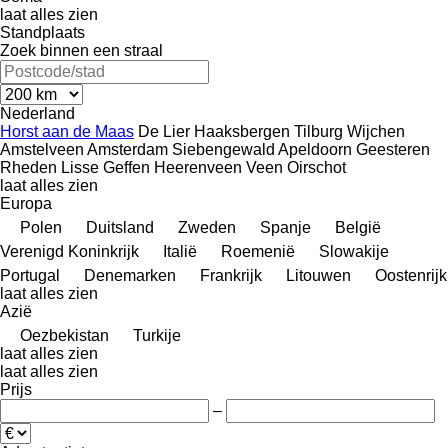
laat alles zien
Standplaats
Zoek binnen een straal
Nederland
Horst aan de Maas
De Lier
Haaksbergen
Tilburg
Wijchen
Amstelveen
Amsterdam
Siebengewald
Apeldoorn
Geesteren
Rheden
Lisse
Geffen
Heerenveen
Veen
Oirschot
laat alles zien
Europa
Polen
Duitsland
Zweden
Spanje
België
Verenigd Koninkrijk
Italië
Roemenië
Slowakije
Portugal
Denemarken
Frankrijk
Litouwen
Oostenrijk
laat alles zien
Azië
Oezbekistan
Turkije
laat alles zien
laat alles zien
Prijs
–