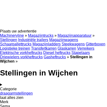
Plaats uw advertentie
Machineryline
»
Magazijntrucks
»
Magazijnapparatuur
»
Stellingen
Industriële trailers
Magazijnwagens
Schaarpallettrucks
Magazijnladders
Steekwagens
Gitterboxen
Logistieke treinen
Transfertkarren
Glaskarren
Verreikers
Elektrische vorkheftrucks
Diesel heftrucks
Stapelaars
Driewielers vorkheftrucks
Gasheftrucks
»
Stellingen in
Wijchen
»
Stellingen in Wijchen
Categorie
draagarmstellingen
laat alles zien
Merk
Sema