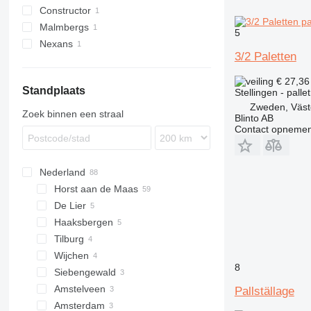
Constructor
Malmbergs
5
Nexans
3/2 Paletten
€ 27,3
Standplaats
Stellingen - palle
Zweden, Väst
Zoek binnen een straal
Blinto AB
Contact opnemen
Nederland
Horst aan de Maas
De Lier
Haaksbergen
Tilburg
Wijchen
8
Siebengewald
Amstelveen
Pallställage
Amsterdam