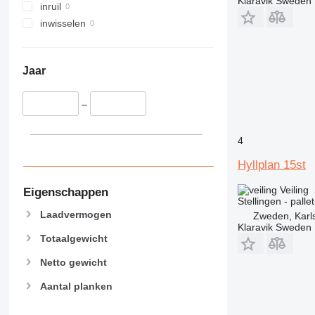
Klaravik Sweden
inruil
inwisselen
Jaar
–
4
Hyllplan 15st
Veiling
Eigenschappen
Stellingen - palle
Laadvermogen
Zweden, Karl
Klaravik Sweden
Totaalgewicht
Netto gewicht
Aantal planken