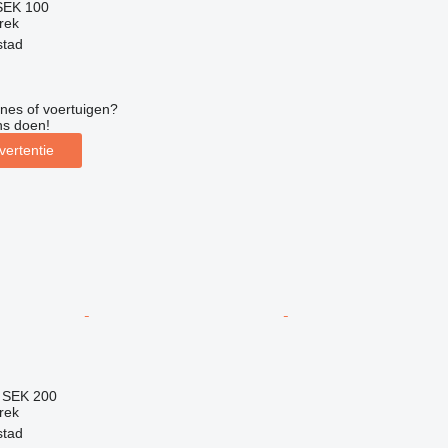
SEK 100
trek
stad
nes of voertuigen?
ns doen!
vertentie
4
SEK 200
trek
stad