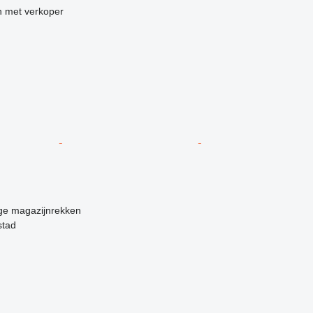
 met verkoper
ige magazijnrekken
stad