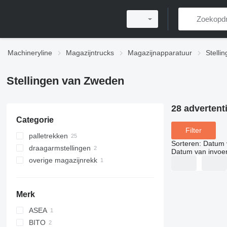
Machineryline
Magazijntrucks
Magazijnapparatuur
Stelli
Stellingen van Zweden
28 advertent
Categorie
Filter
palletrekken
Sorteren
:
Datum 
draagarmstellingen
Datum van invoe
overige magazijnrekk
Merk
ASEA
BITO