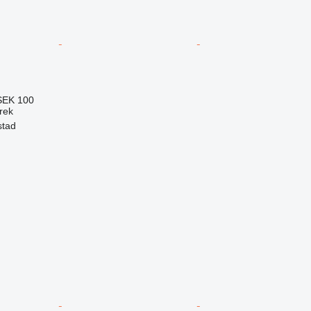
SEK 100
trek
stad