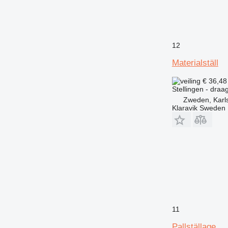
12
Materialställ
€ 36,4
Stellingen - draa
Zweden, Karl
Klaravik Sweden
11
Pallställage