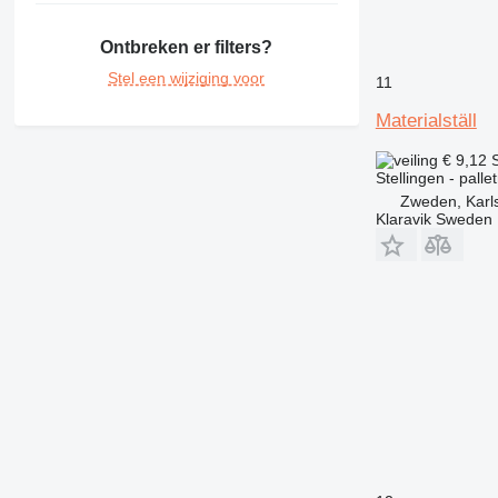
Ontbreken er filters?
Stel een wijziging voor
11
Materialställ
€ 9,12
Stellingen - palle
Zweden, Karl
Klaravik Sweden