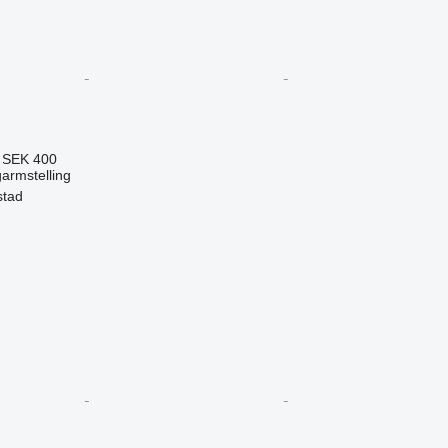
8
SEK 400
garmstelling
stad