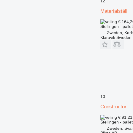
12
Materialställ
€ 164,
Stellingen - palle
Zweden, Karl
Klaravik Sweden
10
Constructor
€ 91,2
Stellingen - palle
Zweden, Svä
Blinto AB