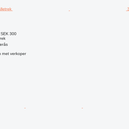
3
6
SEK 300
trek
erås
 met verkoper