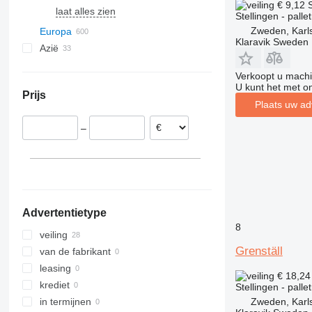
€ 9,12
laat alles zien
Stellingen - palle
Zweden, Karl
Europa
Klaravik Sweden
Azië
Polen
Duitsland
Oezbekistan
Verkoopt u machi
Zweden
Turkije
U kunt het met o
Prijs
Karlstad
Spanje
Plaats uw ad
Svängsta
België
–
Västerås
Verenigd Koninkrijk
Linköping
Italië
Roemenië
laat alles zien
Advertentietype
8
veiling
Grenställ
van de fabrikant
leasing
€ 18,2
krediet
Stellingen - palle
Zweden, Karl
in termijnen