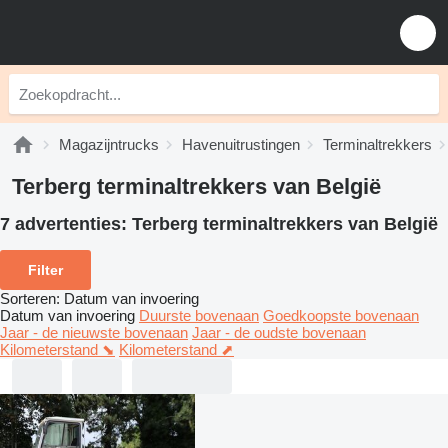
Magazijntrucks
Havenuitrustingen
Terminaltrekkers
Terberg terminaltrekkers van België
7 advertenties:
Terberg terminaltrekkers van België
Filter
Sorteren
:
Datum van invoering
Datum van invoering
Duurste bovenaan
Goedkoopste bovenaan
Jaar - de nieuwste bovenaan
Jaar - de oudste bovenaan
Kilometerstand ⬊
Kilometerstand ⬈