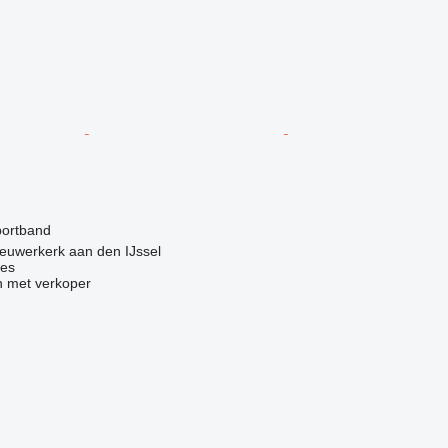
g
portband
euwerkerk aan den IJssel
nes
 met verkoper