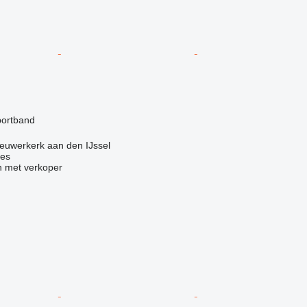
g
portband
euwerkerk aan den IJssel
nes
 met verkoper