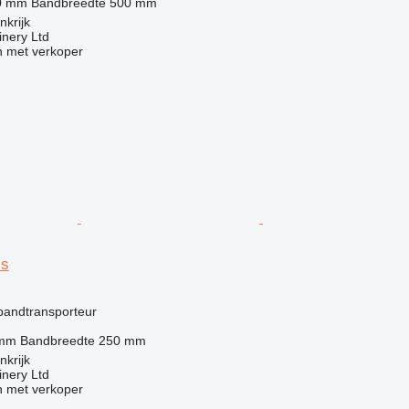
0 mm
Bandbreedte
500 mm
nkrijk
nery Ltd
 met verkoper
ss
g
bandtransporteur
 mm
Bandbreedte
250 mm
nkrijk
nery Ltd
 met verkoper