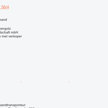
 56/4
g
tband
bergotz
llschaft mbH
 met verkoper
g
bandtransporteur