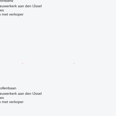
portband
euwerkerk aan den IJssel
nes
 met verkoper
g
rollenbaan
euwerkerk aan den IJssel
nes
 met verkoper