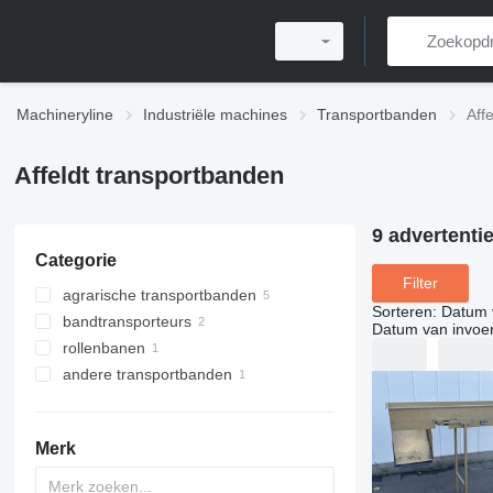
Machineryline
Industriële machines
Transportbanden
Aff
Affeldt transportbanden
9 advertenti
Categorie
Filter
agrarische transportbanden
Sorteren
:
Datum 
bandtransporteurs
Datum van invoe
rollenbanen
andere transportbanden
Merk