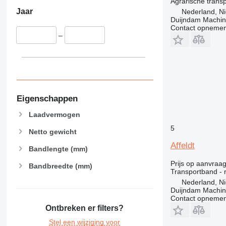
Agrarische trans
Jaar
Nederland, Ni
Duijndam Machi
Contact opnemen
–
Eigenschappen
Laadvermogen
5
Netto gewicht
Affeldt
Bandlengte (mm)
Prijs op aanvraa
Bandbreedte (mm)
Transportband - 
Nederland, Ni
Duijndam Machi
Contact opnemen
Ontbreken er filters?
Stel een wijziging voor