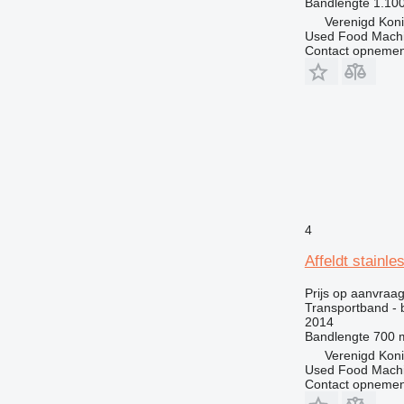
Bandlengte
1.10
Verenigd Koni
Used Food Machi
Contact opnemen
4
Affeldt stainle
Prijs op aanvraa
Transportband - 
2014
Bandlengte
700
Verenigd Koni
Used Food Machi
Contact opnemen