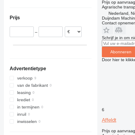
Prijs op aanvraa
Verenigd Koninkrijk
Agrarische trans
Duitsland
Nederland, Ni
Prijs
Duijndam Machi
Contact opnemen
–
Schrijf je in om 
Abonneren
Door hier te klik
Advertentietype
verkoop
van de fabrikant
leasing
krediet
in termijnen
6
inruil
Affeldt
inwisselen
Prijs op aanvraa