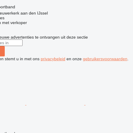
g
portband
euwerkerk aan den IJssel
nes
 met verkoper
nieuwe advertenties te ontvangen uit deze sectie
ken stemt u in met ons
privacybeleid
en onze
gebruikersvoorwaarden
.
g