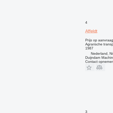
4
Affeldt
Prijs op aanvraa
Agrarische trans
1987
Nederland, Ni
Duijndam Machi
Contact opnemen
3