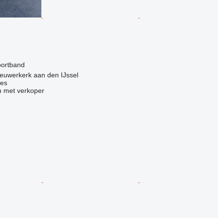
g
portband
euwerkerk aan den IJssel
nes
 met verkoper