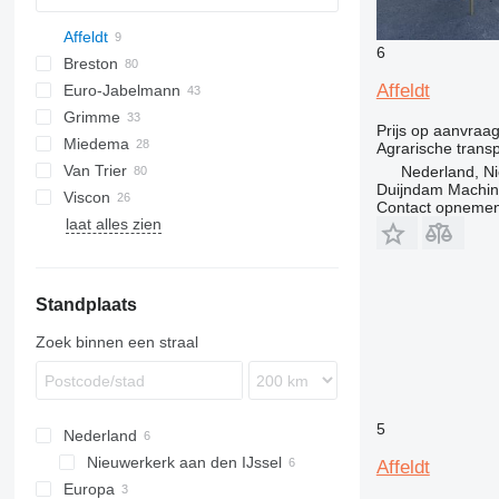
Affeldt
6
Breston
BM
Affeldt
Euro-Jabelmann
Grimme
Prijs op aanvraa
Miedema
SE
Agrarische trans
Van Trier
SL
LBV
Nederland, Ni
Duijndam Machi
Viscon
MC
Contact opnemen
laat alles zien
SB
W-series
Standplaats
Zoek binnen een straal
5
Nederland
Nieuwerkerk aan den IJssel
Affeldt
Europa