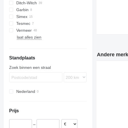
Ditch-Witch
CK
Garbin
R-series
Simex
Tesmec
CHD
Vermeer
T300
laat alles zien
T450
RT
T600
T-series
T800
V-series
Andere merke
Standplaats
Zoek binnen een straal
Nederland
Prijs
–