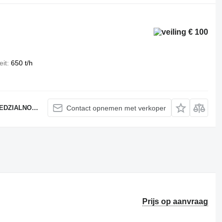
€ 100
eit
650 t/h
IALNOŚCIĄ
Contact opnemen met verkoper
Prijs op aanvraag