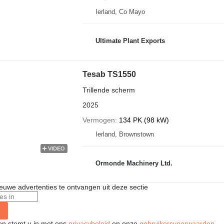
Ierland, Co Mayo
Ultimate Plant Exports
Tesab TS1550
Trillende scherm
2025
Vermogen
134 PK (98 kW)
Ierland, Brownstown
VIDEO
Ormonde Machinery Ltd.
nieuwe advertenties te ontvangen uit deze sectie
ken stemt u in met ons
privacybeleid
en onze
gebruikersvoorwaarden
.