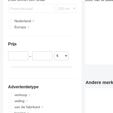
Nederland
Europa
Ierland
Polen
Prijs
–
Andere merke
Advertentietype
verkoop
veiling
van de fabrikant
leasing