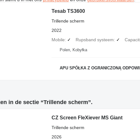
Tesab TS3600
Trillende scherm
2022
Mobile
✓
Rupsband systeem
✓
Capacit
Polen, Kobyłka
APU SPÓŁKA Z OGRANICZONĄ ODPOWIEDZ
n in de sectie “Trillende scherm”.
CZ Screen FleXiever MS Giant
Trillende scherm
2026