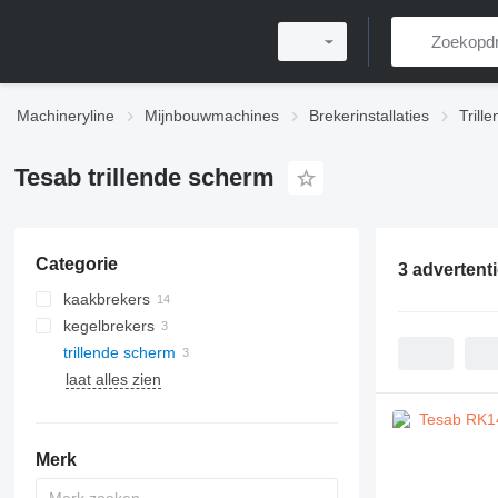
Machineryline
Mijnbouwmachines
Brekerinstallaties
Trill
Tesab trillende scherm
Categorie
3 advertent
kaakbrekers
kegelbrekers
trillende scherm
laat alles zien
horizontale slagbrekers
Merk