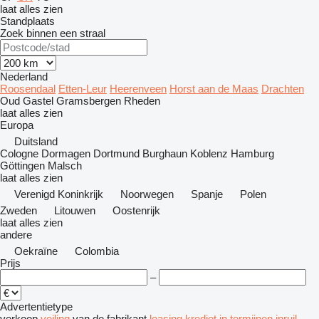
laat alles zien
Standplaats
Zoek binnen een straal
Nederland
Roosendaal
Etten-Leur
Heerenveen
Horst aan de Maas
Drachten
Oud Gastel
Gramsbergen
Rheden
laat alles zien
Europa
Duitsland
Cologne
Dormagen
Dortmund
Burghaun
Koblenz
Hamburg
Göttingen
Malsch
laat alles zien
Verenigd Koninkrijk
Noorwegen
Spanje
Polen
Zweden
Litouwen
Oostenrijk
laat alles zien
andere
Oekraïne
Colombia
Prijs
–
Advertentietype
verkoop
veiling
van de fabrikant
leasing
krediet
in termijnen
inruil