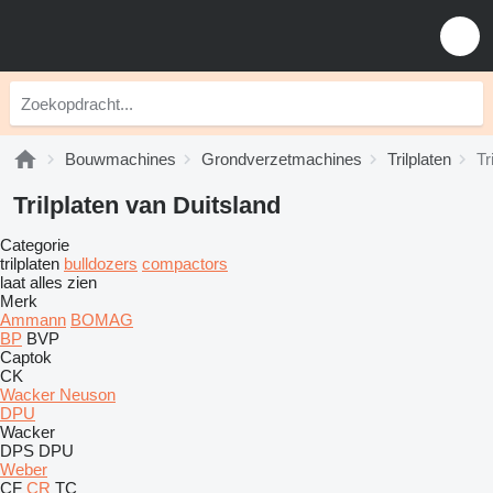
Bouwmachines
Grondverzetmachines
Trilplaten
Tr
Trilplaten van Duitsland
Categorie
trilplaten
bulldozers
compactors
laat alles zien
Merk
Ammann
BOMAG
BP
BVP
Captok
CK
Wacker Neuson
DPU
Wacker
DPS
DPU
Weber
CF
CR
TC