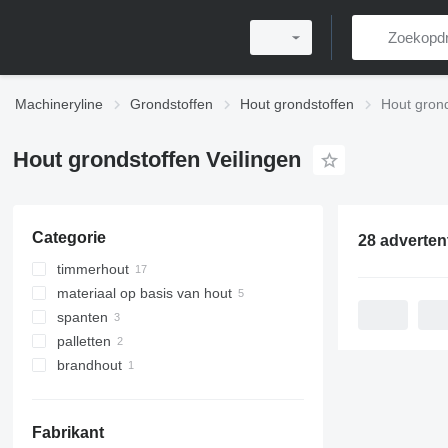
Machineryline
Grondstoffen
Hout grondstoffen
Hout grond
Hout grondstoffen Veilingen
Categorie
28 adverten
timmerhout
materiaal op basis van hout
houten planken
spanten
houten latten
palletten
houten lambriseringen
brandhout
Fabrikant