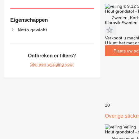
€ 9,12
Hout grondstof -
Zweden, Karl
Eigenschappen
Klaravik Sweden
Netto gewicht
Verkoopt u machi
U kunt het met o
Plaats uw ad
Ontbreken er filters?
Stel een wijziging voor
10
Overige stickm
Veiling
Hout grondstof - 
Noorwegen, 