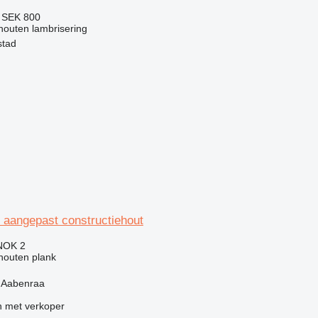
7
SEK 800
houten lambrisering
stad
 aangepast constructiehout
NOK 2
 houten plank
 Aabenraa
 met verkoper