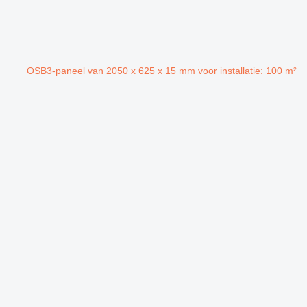
OSB3-paneel van 2050 x 625 x 15 mm voor installatie: 100 m²