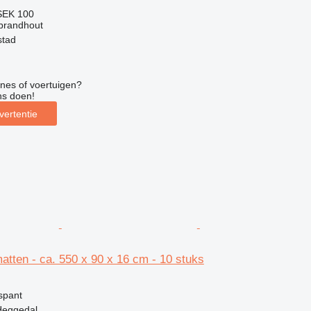
SEK 100
 brandhout
stad
nes of voertuigen?
ns doen!
vertentie
atten - ca. 550 x 90 x 16 cm - 10 stuks
spant
Heggedal