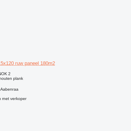
15x120 ruw paneel 180m2
NOK 2
 houten plank
 Aabenraa
 met verkoper