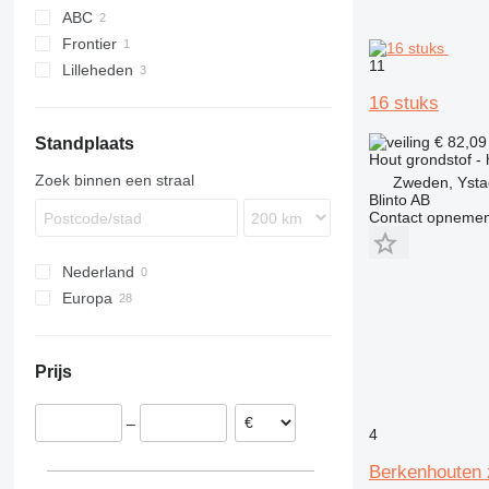
ABC
Frontier
11
Lilleheden
16 stuks
€ 82,0
Standplaats
Hout grondstof - 
Zoek binnen een straal
Zweden, Ysta
Blinto AB
Contact opnemen
Nederland
Europa
Denemarken
Duitsland
Prijs
Zweden
Noorwegen
–
België
4
Frankrijk
Berkenhouten 
Spanje