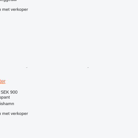
 met verkoper
ter
9
SEK 900
spant
rishamn
 met verkoper