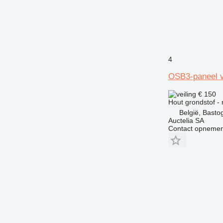
4
OSB3-paneel va
€ 150
Hout grondstof - 
België, Basto
Auctelia SA
Contact opnemen