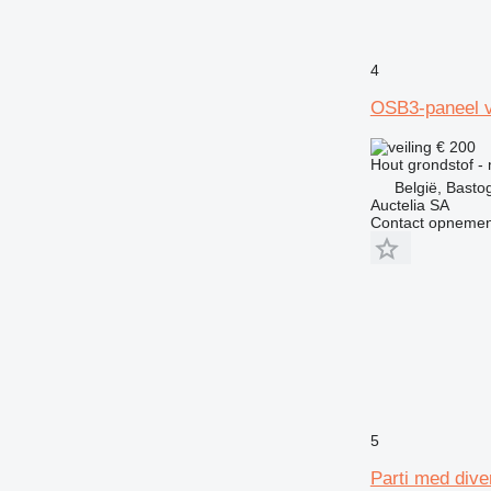
4
OSB3-paneel va
€ 200
Hout grondstof - 
België, Basto
Auctelia SA
Contact opnemen
5
Parti med dive