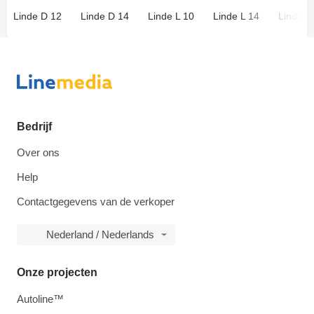
Linde D 12
Linde D 14
Linde L 10
Linde L 14
Linde L
Bedrijf
Over ons
Help
Contactgegevens van de verkoper
Nederland / Nederlands
Onze projecten
Autoline™