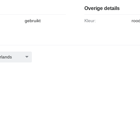
Overige details
gebruikt
Kleur:
roo
rlands