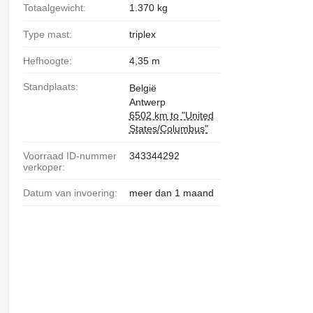
Totaalgewicht:
1.370 kg
Type mast:
triplex
Hefhoogte:
4,35 m
Standplaats:
België
Antwerp
6502 km to "United
States/Columbus"
Voorraad ID-nummer
343344292
verkoper:
Datum van invoering:
meer dan 1 maand