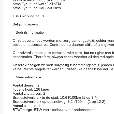
https://youtu.be/wnfX9iaTnFM
https://youtu.be/HaFJeJUBkrs
1343 working hours
Belgium papers
= Bedrijfsinformatie =
Onze advertenties worden met zorg samengesteld, echter kunn
opties en accessoires. Controleert u daarom altijd of alle gewe
Our advertisements are compiled with care, but no rights can be
accessories. Therefore, always check whether all desired opti
Unsere Anzeigen werden sorgfältig zusammengestellt, jedoch
keine Rechte abgeleitet werden. Prüfen Sie deshalb bei der B
= Meer informatie =
Aantal deuren: 2
Topsnelheid: 128 km/u
Aantal zitplaatsen: 2
Brandstofverbruik in de stad: 10,6 l/100km (1 op 9,4)
Brandstofverbruik op de snelweg: 8,2 l/100km (1 op 12,2)
Aantal sleutels: 1
BTW/marge: BTW verrekenbaar voor ondernemers