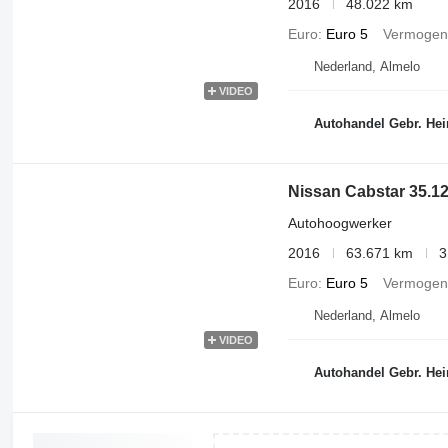
2016
48.022 km
Euro
Euro 5
Vermogen
Nederland, Almelo
VIDEO
Autohandel Gebr. Hei
Nissan Cabstar 35.12
Autohoogwerker
2016
63.671 km
3
Euro
Euro 5
Vermogen
Nederland, Almelo
VIDEO
Autohandel Gebr. Hei