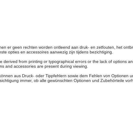
en er geen rechten worden ontleend aan druk- en zetfouten, het ontb
nste opties en accessoires aanwezig zijn tijdens bezichtiging.
 derived from printing or typographical errors or the lack of options a
ons and accessories are present during viewing.
 können aus Druck- oder Tippfehlern sowie dem Fehlen von Optionen 
esichtigung immer, ob alle gewünschten Optionen und Zubehörteile vor