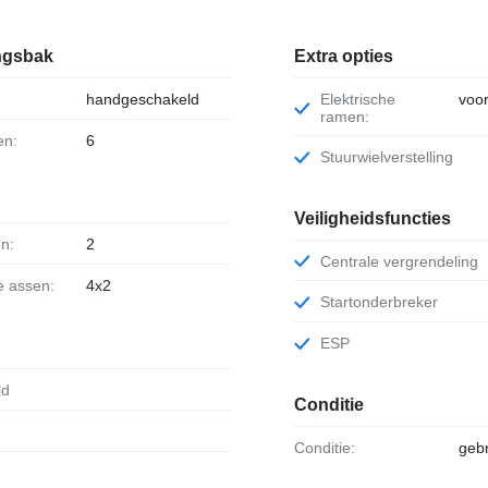
ingsbak
Extra opties
handgeschakeld
Elektrische
voo
ramen:
en:
6
Stuurwielverstelling
Veiligheidsfuncties
en:
2
Centrale vergrendeling
ie assen:
4x2
Startonderbreker
ESP
ld
Conditie
Conditie:
gebr