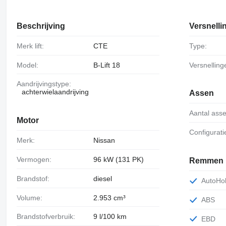
Beschrijving
Versnell
Merk lift:
CTE
Type:
Model:
B-Lift 18
Versnelling
Aandrijvingstype:
achterwielaandrijving
Assen
Aantal ass
Motor
Configurat
Merk:
Nissan
Vermogen:
96 kW (131 PK)
Remmen
Brandstof:
diesel
AutoHo
Volume:
2.953 cm³
ABS
Brandstofverbruik:
9 l/100 km
EBD