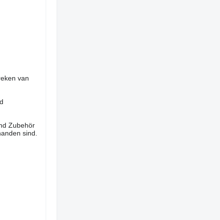
reken van
nd
und Zubehör
handen sind.