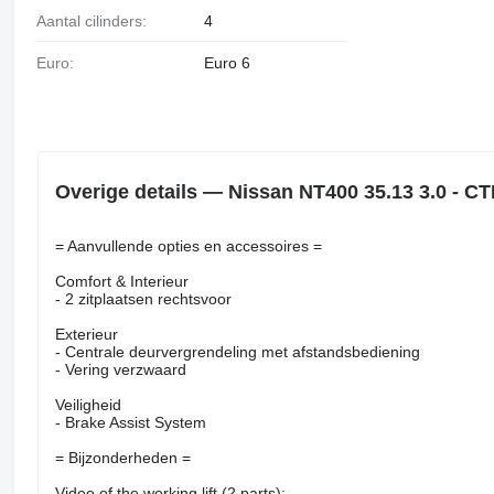
Aantal cilinders:
4
Euro:
Euro 6
Overige details — Nissan NT400 35.13 3.0 - 
= Aanvullende opties en accessoires =
Comfort & Interieur
- 2 zitplaatsen rechtsvoor
Exterieur
- Centrale deurvergrendeling met afstandsbediening
- Vering verzwaard
Veiligheid
- Brake Assist System
= Bijzonderheden =
Video of the working lift (2 parts):