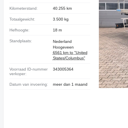
Kilometerstand:
40.255 km
Totaalgewicht:
3.500 kg
Hefhoogte:
18 m
Standplaats:
Nederland
Hoogeveen
6561 km to "United
States/Columbus"
Voorraad ID-nummer
343005364
verkoper:
Datum van invoering:
meer dan 1 maand