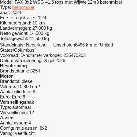
Model:
FAX 8x2 WSG 41,5 tons met WijWel12m3 betonmixer
Type:
betonmixer
Jaar:
2024
Eerste registratie:
2024
Kilometerstand:
10 km
Laadvermogen:
27.000 kg
Netto gewicht:
14.500 kg
Totaalgewicht:
41.500 kg
Standplaats:
Nederland
Linschoten
6496 km to "United
States/Columbus"
Voorraad ID-nummer verkoper:
235479203
Datum van invoering:
25 jul 2026
Beschrijving
Brandstoftank:
325 l
Motor
Brandstof:
diesel
Volume:
10.800 cm³
Aantal cilinders:
6
Euro:
Euro 6
Versnellingsbak
Type:
automaat
Versnellingen:
12
Assen
Aantal assen:
4
Configuratie assen:
8x2
Vering:
veer/lucht