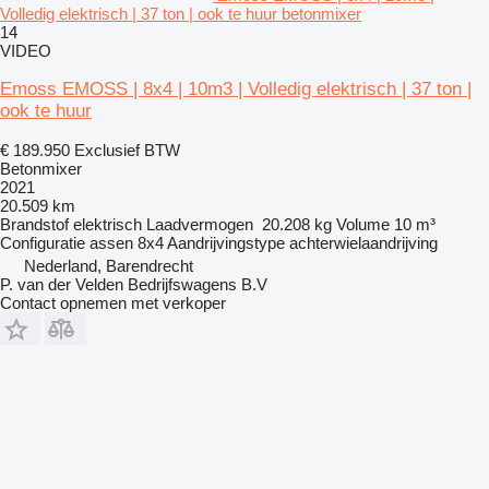
Volledig elektrisch | 37 ton | ook te huur betonmixer
14
VIDEO
Emoss EMOSS | 8x4 | 10m3 | Volledig elektrisch | 37 ton |
ook te huur
€ 189.950
Exclusief BTW
Betonmixer
2021
20.509 km
Brandstof
elektrisch
Laadvermogen
20.208 kg
Volume
10 m³
Configuratie assen
8x4
Aandrijvingstype
achterwielaandrijving
Nederland, Barendrecht
P. van der Velden Bedrijfswagens B.V
Contact opnemen met verkoper