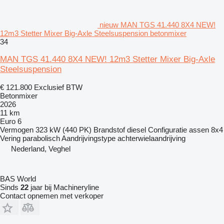
nieuw MAN TGS 41.440 8X4 NEW!
12m3 Stetter Mixer Big-Axle Steelsuspension betonmixer
34
MAN TGS 41.440 8X4 NEW! 12m3 Stetter Mixer Big-Axle
Steelsuspension
€ 121.800
Exclusief BTW
Betonmixer
2026
11 km
Euro 6
Vermogen
323 kW (440 PK)
Brandstof
diesel
Configuratie assen
8x4
Vering
parabolisch
Aandrijvingstype
achterwielaandrijving
Nederland, Veghel
BAS World
Sinds
22
jaar bij Machineryline
Contact opnemen met verkoper