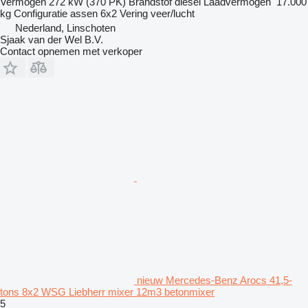
Vermogen
272 kW (370 PK)
Brandstof
diesel
Laadvermogen
17.000
kg
Configuratie assen
6x2
Vering
veer/lucht
Nederland, Linschoten
Sjaak van der Wel B.V.
Contact opnemen met verkoper
nieuw Mercedes-Benz Arocs 41,5-
tons 8x2 WSG Liebherr mixer 12m3 betonmixer
5