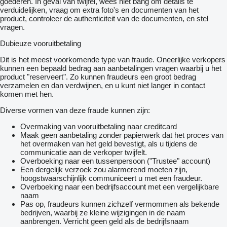
goederen. In geval van twijfel, wees niet bang om details te
verduidelijken, vraag om extra foto's en documenten van het
product, controleer de authenticiteit van de documenten, en stel
vragen.
Dubieuze vooruitbetaling
Dit is het meest voorkomende type van fraude. Oneerlijke verkopers
kunnen een bepaald bedrag aan aanbetalingen vragen waarbij u het
product "reserveert". Zo kunnen fraudeurs een groot bedrag
verzamelen en dan verdwijnen, en u kunt niet langer in contact
komen met hen.
Diverse vormen van deze fraude kunnen zijn:
Overmaking van vooruitbetaling naar creditcard
Maak geen aanbetaling zonder papierwerk dat het proces van
het overmaken van het geld bevestigt, als u tijdens de
communicatie aan de verkoper twijfelt.
Overboeking naar een tussenpersoon ("Trustee" account)
Een dergelijk verzoek zou alarmerend moeten zijn,
hoogstwaarschijnlijk communiceert u met een fraudeur.
Overboeking naar een bedrijfsaccount met een vergelijkbare
naam
Pas op, fraudeurs kunnen zichzelf vermommen als bekende
bedrijven, waarbij ze kleine wijzigingen in de naam
aanbrengen. Verricht geen geld als de bedrijfsnaam