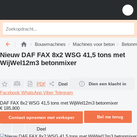
Bouwmachines
Machines voor beton
Betonm
Nieuw DAF FAX 8x2 WSG 41,5 tons met
WijWel12m3 betonmixer
PDF
Deel
Dien een klacht in
Facebook
WhatsApp
Viber
Telegram
DAF FAX 8x2 WSG 41,5 tons met WijWel12m3 betonmixer
€ 185.800
Bel me terug
Contact opnemen met verkoper
Deel