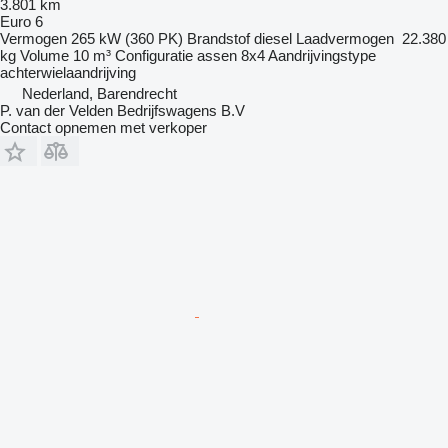
3.801 km
Euro 6
Vermogen
265 kW (360 PK)
Brandstof
diesel
Laadvermogen
22.380
kg
Volume
10 m³
Configuratie assen
8x4
Aandrijvingstype
achterwielaandrijving
Nederland, Barendrecht
P. van der Velden Bedrijfswagens B.V
Contact opnemen met verkoper