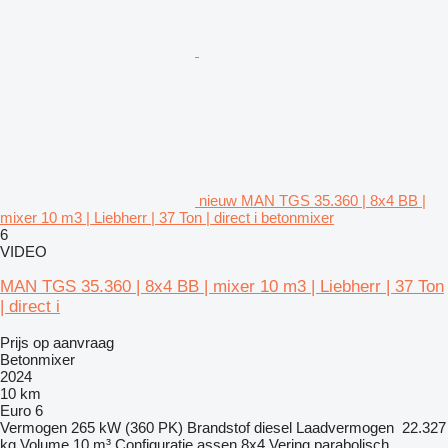
nieuw MAN TGS 35.360 | 8x4 BB |
mixer 10 m3 | Liebherr | 37 Ton | direct i betonmixer
6
VIDEO
MAN TGS 35.360 | 8x4 BB | mixer 10 m3 | Liebherr | 37 Ton
| direct i
Prijs op aanvraag
Betonmixer
2024
10 km
Euro 6
Vermogen
265 kW (360 PK)
Brandstof
diesel
Laadvermogen
22.327
kg
Volume
10 m³
Configuratie assen
8x4
Vering
parabolisch