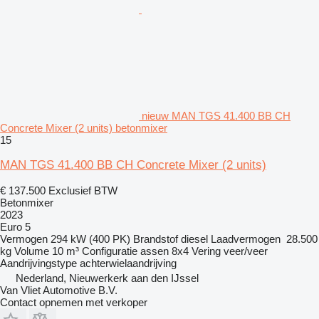
nieuw MAN TGS 41.400 BB CH
Concrete Mixer (2 units) betonmixer
15
MAN TGS 41.400 BB CH Concrete Mixer (2 units)
€ 137.500
Exclusief BTW
Betonmixer
2023
Euro 5
Vermogen
294 kW (400 PK)
Brandstof
diesel
Laadvermogen
28.500
kg
Volume
10 m³
Configuratie assen
8x4
Vering
veer/veer
Aandrijvingstype
achterwielaandrijving
Nederland, Nieuwerkerk aan den IJssel
Van Vliet Automotive B.V.
Contact opnemen met verkoper