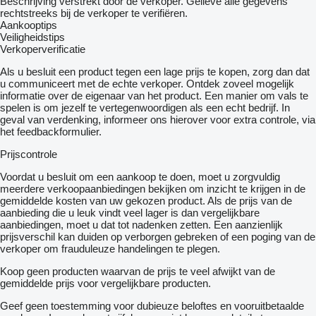
Beschrijving verstrekt door de verkoper. Gelieve alle gegevens
rechtstreeks bij de verkoper te verifiëren.
Aankooptips
Veiligheidstips
Verkoperverificatie
Als u besluit een product tegen een lage prijs te kopen, zorg dan dat
u communiceert met de echte verkoper. Ontdek zoveel mogelijk
informatie over de eigenaar van het product. Een manier om vals te
spelen is om jezelf te vertegenwoordigen als een echt bedrijf. In
geval van verdenking, informeer ons hierover voor extra controle, via
het feedbackformulier.
Prijscontrole
Voordat u besluit om een ​​aankoop te doen, moet u zorgvuldig
meerdere verkoopaanbiedingen bekijken om inzicht te krijgen in de
gemiddelde kosten van uw gekozen product. Als de prijs van de
aanbieding die u leuk vindt veel lager is dan vergelijkbare
aanbiedingen, moet u dat tot nadenken zetten. Een aanzienlijk
prijsverschil kan duiden op verborgen gebreken of een poging van de
verkoper om frauduleuze handelingen te plegen.
Koop geen producten waarvan de prijs te veel afwijkt van de
gemiddelde prijs voor vergelijkbare producten.
Geef geen toestemming voor dubieuze beloftes en vooruitbetaalde