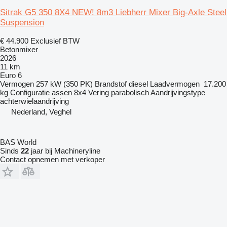
Sitrak G5 350 8X4 NEW! 8m3 Liebherr Mixer Big-Axle Steel
Suspension
€ 44.900
Exclusief BTW
Betonmixer
2026
11 km
Euro 6
Vermogen
257 kW (350 PK)
Brandstof
diesel
Laadvermogen
17.200
kg
Configuratie assen
8x4
Vering
parabolisch
Aandrijvingstype
achterwielaandrijving
Nederland, Veghel
BAS World
Sinds
22
jaar bij Machineryline
Contact opnemen met verkoper