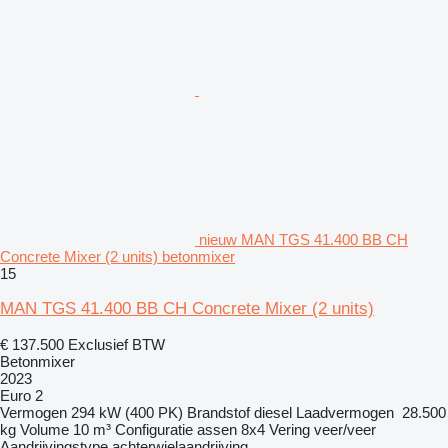
nieuw MAN TGS 41.400 BB CH
Concrete Mixer (2 units) betonmixer
15
MAN TGS 41.400 BB CH Concrete Mixer (2 units)
€ 137.500
Exclusief BTW
Betonmixer
2023
Euro 2
Vermogen
294 kW (400 PK)
Brandstof
diesel
Laadvermogen
28.500
kg
Volume
10 m³
Configuratie assen
8x4
Vering
veer/veer
Aandrijvingstype
achterwielaandrijving