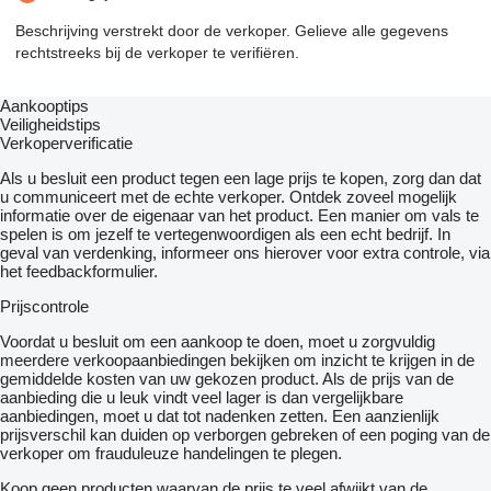
Beschrijving verstrekt door de verkoper. Gelieve alle gegevens
rechtstreeks bij de verkoper te verifiëren.
Aankooptips
Veiligheidstips
Verkoperverificatie
Als u besluit een product tegen een lage prijs te kopen, zorg dan dat
u communiceert met de echte verkoper. Ontdek zoveel mogelijk
informatie over de eigenaar van het product. Een manier om vals te
spelen is om jezelf te vertegenwoordigen als een echt bedrijf. In
geval van verdenking, informeer ons hierover voor extra controle, via
het feedbackformulier.
Prijscontrole
Voordat u besluit om een ​​aankoop te doen, moet u zorgvuldig
meerdere verkoopaanbiedingen bekijken om inzicht te krijgen in de
gemiddelde kosten van uw gekozen product. Als de prijs van de
aanbieding die u leuk vindt veel lager is dan vergelijkbare
aanbiedingen, moet u dat tot nadenken zetten. Een aanzienlijk
prijsverschil kan duiden op verborgen gebreken of een poging van de
verkoper om frauduleuze handelingen te plegen.
Koop geen producten waarvan de prijs te veel afwijkt van de