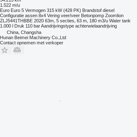
1.522 m/u
Euro
Euro 5
Vermogen
315 kW (428 PK)
Brandstof
diesel
Configuratie assen
8x4
Vering
veer/veer
Betonpomp
Zoomlion
ZLJ5441THBBE 2020 63m, 5 secties, 63 m, 180 m3/u
Water tank
1.000 l
Druk
110 bar
Aandrijvingstype
achterwielaandrijving
China, Changsha
Hunan Beimei Machinery Co.,Ltd
Contact opnemen met verkoper