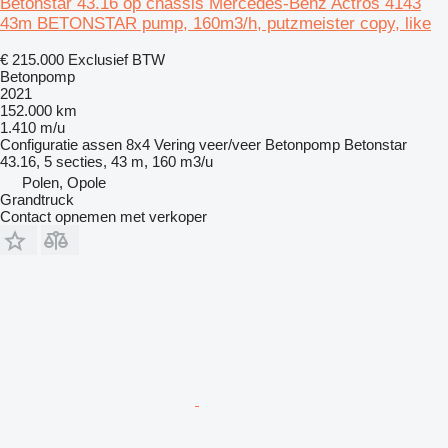
Betonstar 43.16 op chassis Mercedes-Benz Actros 4143
43m BETONSTAR pump, 160m3/h, putzmeister copy, like
€ 215.000
Exclusief BTW
Betonpomp
2021
152.000 km
1.410 m/u
Configuratie assen
8x4
Vering
veer/veer
Betonpomp
Betonstar
43.16, 5 secties, 43 m, 160 m3/u
Polen, Opole
Grandtruck
Contact opnemen met verkoper