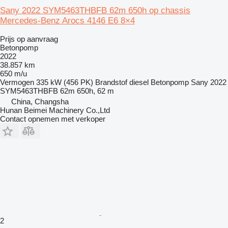
Sany 2022 SYM5463THBFB 62m 650h op chassis
Mercedes-Benz Arocs 4146 E6 8×4
Prijs op aanvraag
Betonpomp
2022
38.857 km
650 m/u
Vermogen
335 kW (456 PK)
Brandstof
diesel
Betonpomp
Sany 2022
SYM5463THBFB 62m 650h, 62 m
China, Changsha
Hunan Beimei Machinery Co.,Ltd
Contact opnemen met verkoper
2