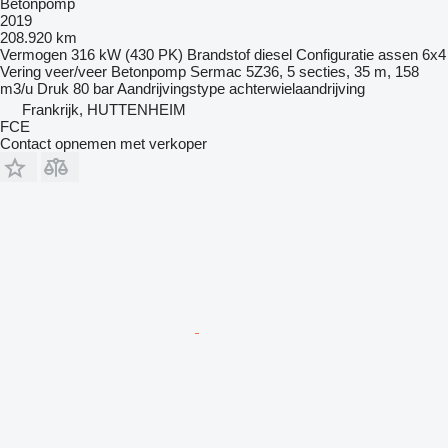
Betonpomp
2019
208.920 km
Vermogen
316 kW (430 PK)
Brandstof
diesel
Configuratie assen
6x4
Vering
veer/veer
Betonpomp
Sermac 5Z36, 5 secties, 35 m, 158
m3/u
Druk
80 bar
Aandrijvingstype
achterwielaandrijving
Frankrijk, HUTTENHEIM
FCE
Contact opnemen met verkoper