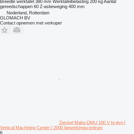
Breedte werktafel
380 mm
Werktafelbelasting
200 kg
Aantal
gereedschappen
60
Z-asbeweging
400 mm
Nederland, Rotterdam
GLOMACH BV
Contact opnemen met verkoper
Deckel Maho DMU 100 V hi-dyn I
Vertical Machining Center I 2000 bewerkingscentrum
6