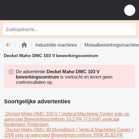
Industriële machines
Metaalbewerkingsmachine
Deckel Maho DMC 103 V bewerkingscentrum
De advertentie
Deckel Maho DMC 103 V
bewerkingscentrum
is verkocht en levert geen
zoekresultaten op.
Soortgelijke advertenties
Deckel Maho DMC 103 V I Vertical Machining Center
prijs op
aanvraag
Bewerkingscentrum
10.2 PK (7.5 kW)
verticaal
Nederland, Rotterdam
Deckel Maho DMU 40 MonoBlock I Vertical Machining Center I
2008
prijs op aanvraag
Bewerkingscentrum
2008
25.83 PK