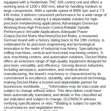
equipped with a Heidenhain TNC 426 control unit and offers a
working area of 1200 x 600 mm, ideal for handling medium to
large components. With a spindle speed of 8000 rpm and a 7.5
kW motor, it delivers consistent performance for a wide range of
milling operations, making it a dependable solution for high-
precision metalworking applications.Advantages:Generous
Working Area.High Precision Control.Reliable Spindle
Performance.Versatile Applications.Adequate Power
Output.Deckel Maho MachineryDeckel Maho, a renowned
German brand with a history dating back to the 19th century, is
celebrated for its precision engineering and technological
innovation in the realm of industrial machinery. Specializing in
milling machines, vertical and horizontal machining centers, 5-
axis machining centers, and automation solutions, Deckel Maho
offers an extensive range of high-quality equipment designed for
precision, versatility, and efficiency. Serving diverse industries,
including aerospace, automotive, and medical device
manufacturing, the brand's machinery is characterized by its
commitment to excellence, durability, and advanced technology,
making Deckel Maho a trusted and dependable partner for
businesses worldwide.____*Information may be inaccurate and
subject to change without notice. This description could have
been automatically translated, and details in this classified ad
are indicative and subject to change. GLOMACH advises
verifying specifications or else.**Bidding is subject to specific
circumstances and negotiation terms.