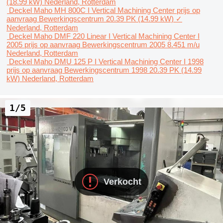
(18.99 kW)
Nederland, Rotterdam
Deckel Maho MH 800C I Vertical Machining Center
prijs op
aanvraag
Bewerkingscentrum
20.39 PK (14.99 kW)
✓
Nederland, Rotterdam
Deckel Maho DMF 220 Linear I Vertical Machining Center I
2005
prijs op aanvraag
Bewerkingscentrum
2005
8.451 m/u
Nederland, Rotterdam
Deckel Maho DMU 125 P I Vertical Machining Center I 1998
prijs op aanvraag
Bewerkingscentrum
1998
20.39 PK (14.99
kW)
Nederland, Rotterdam
1/5
Verkocht