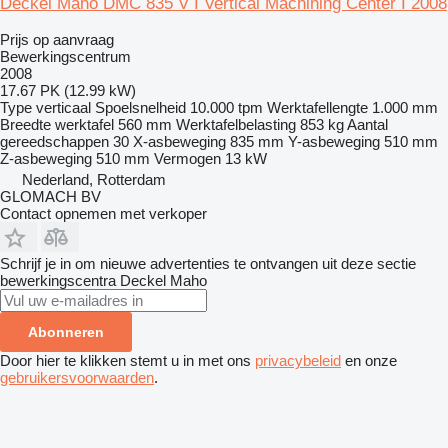
Deckel Maho DMC 835 V I Vertical Machining Center I 2008
Prijs op aanvraag
Bewerkingscentrum
2008
17.67 PK (12.99 kW)
Type
verticaal
Spoelsnelheid
10.000 tpm
Werktafellengte
1.000 mm
Breedte werktafel
560 mm
Werktafelbelasting
853 kg
Aantal
gereedschappen
30
X-asbeweging
835 mm
Y-asbeweging
510 mm
Z-asbeweging
510 mm
Vermogen
13 kW
Nederland, Rotterdam
GLOMACH BV
Contact opnemen met verkoper
Schrijf je in om nieuwe advertenties te ontvangen uit deze sectie
bewerkingscentra
Deckel Maho
Abonneren
Door hier te klikken stemt u in met ons
privacybeleid
en onze
gebruikersvoorwaarden
.