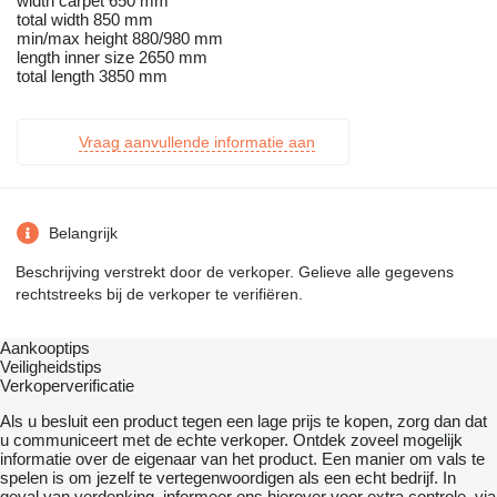
width carpet 650 mm
total width 850 mm
min/max height 880/980 mm
length inner size 2650 mm
total length 3850 mm
Vraag aanvullende informatie aan
Belangrijk
Beschrijving verstrekt door de verkoper. Gelieve alle gegevens
rechtstreeks bij de verkoper te verifiëren.
Aankooptips
Veiligheidstips
Verkoperverificatie
Als u besluit een product tegen een lage prijs te kopen, zorg dan dat
u communiceert met de echte verkoper. Ontdek zoveel mogelijk
informatie over de eigenaar van het product. Een manier om vals te
spelen is om jezelf te vertegenwoordigen als een echt bedrijf. In
geval van verdenking, informeer ons hierover voor extra controle, via