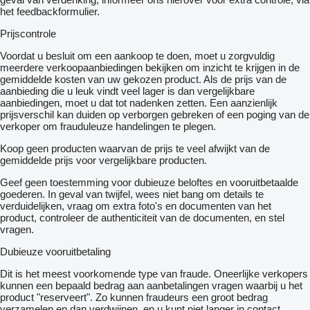
het feedbackformulier.
Prijscontrole
Voordat u besluit om een ​​aankoop te doen, moet u zorgvuldig
meerdere verkoopaanbiedingen bekijken om inzicht te krijgen in de
gemiddelde kosten van uw gekozen product. Als de prijs van de
aanbieding die u leuk vindt veel lager is dan vergelijkbare
aanbiedingen, moet u dat tot nadenken zetten. Een aanzienlijk
prijsverschil kan duiden op verborgen gebreken of een poging van de
verkoper om frauduleuze handelingen te plegen.
Koop geen producten waarvan de prijs te veel afwijkt van de
gemiddelde prijs voor vergelijkbare producten.
Geef geen toestemming voor dubieuze beloftes en vooruitbetaalde
goederen. In geval van twijfel, wees niet bang om details te
verduidelijken, vraag om extra foto's en documenten van het
product, controleer de authenticiteit van de documenten, en stel
vragen.
Dubieuze vooruitbetaling
Dit is het meest voorkomende type van fraude. Oneerlijke verkopers
kunnen een bepaald bedrag aan aanbetalingen vragen waarbij u het
product "reserveert". Zo kunnen fraudeurs een groot bedrag
verzamelen en dan verdwijnen, en u kunt niet langer in contact