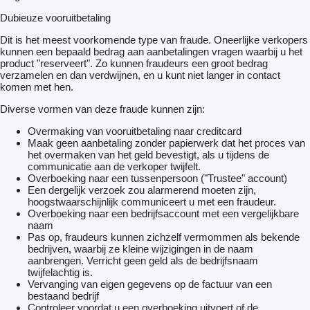
Dubieuze vooruitbetaling
Dit is het meest voorkomende type van fraude. Oneerlijke verkopers
kunnen een bepaald bedrag aan aanbetalingen vragen waarbij u het
product "reserveert". Zo kunnen fraudeurs een groot bedrag
verzamelen en dan verdwijnen, en u kunt niet langer in contact
komen met hen.
Diverse vormen van deze fraude kunnen zijn:
Overmaking van vooruitbetaling naar creditcard
Maak geen aanbetaling zonder papierwerk dat het proces van
het overmaken van het geld bevestigt, als u tijdens de
communicatie aan de verkoper twijfelt.
Overboeking naar een tussenpersoon ("Trustee" account)
Een dergelijk verzoek zou alarmerend moeten zijn,
hoogstwaarschijnlijk communiceert u met een fraudeur.
Overboeking naar een bedrijfsaccount met een vergelijkbare
naam
Pas op, fraudeurs kunnen zichzelf vermommen als bekende
bedrijven, waarbij ze kleine wijzigingen in de naam
aanbrengen. Verricht geen geld als de bedrijfsnaam
twijfelachtig is.
Vervanging van eigen gegevens op de factuur van een
bestaand bedrijf
Controleer voordat u een overboeking uitvoert of de