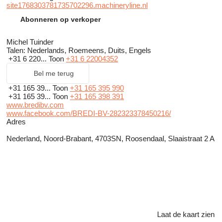
site1768303781735702296.machineryline.nl
Abonneren op verkoper
Michel Tuinder
Talen:
Nederlands, Roemeens, Duits, Engels
+31 6 220...
Toon
+31 6 22004352
Bel me terug
+31 165 39...
Toon
+31 165 395 990
+31 165 39...
Toon
+31 165 398 391
www.bredibv.com
www.facebook.com/BREDI-BV-282323378450216/
Adres
Nederland, Noord-Brabant, 4703SN, Roosendaal, Slaaistraat 2 A
Laat de kaart zien