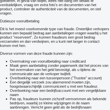
goederen. In geval van twijfel, wees niet bang om details te
verduidelijken, vraag om extra foto's en documenten van het
product, controleer de authenticiteit van de documenten, en stel
vragen.
Dubieuze vooruitbetaling
Dit is het meest voorkomende type van fraude. Oneerlijke verkopers
kunnen een bepaald bedrag aan aanbetalingen vragen waarbij u het
product "reserveert". Zo kunnen fraudeurs een groot bedrag
verzamelen en dan verdwijnen, en u kunt niet langer in contact
komen met hen.
Diverse vormen van deze fraude kunnen zijn:
Overmaking van vooruitbetaling naar creditcard
Maak geen aanbetaling zonder papierwerk dat het proces van
het overmaken van het geld bevestigt, als u tijdens de
communicatie aan de verkoper twijfelt.
Overboeking naar een tussenpersoon ("Trustee" account)
Een dergelijk verzoek zou alarmerend moeten zijn,
hoogstwaarschijnlijk communiceert u met een fraudeur.
Overboeking naar een bedrijfsaccount met een vergelijkbare
naam
Pas op, fraudeurs kunnen zichzelf vermommen als bekende
bedrijven, waarbij ze kleine wijzigingen in de naam
aanbrengen. Verricht geen geld als de bedrijfsnaam