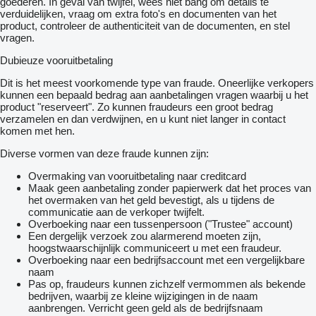
goederen. In geval van twijfel, wees niet bang om details te
verduidelijken, vraag om extra foto's en documenten van het
product, controleer de authenticiteit van de documenten, en stel
vragen.
Dubieuze vooruitbetaling
Dit is het meest voorkomende type van fraude. Oneerlijke verkopers
kunnen een bepaald bedrag aan aanbetalingen vragen waarbij u het
product "reserveert". Zo kunnen fraudeurs een groot bedrag
verzamelen en dan verdwijnen, en u kunt niet langer in contact
komen met hen.
Diverse vormen van deze fraude kunnen zijn:
Overmaking van vooruitbetaling naar creditcard
Maak geen aanbetaling zonder papierwerk dat het proces van
het overmaken van het geld bevestigt, als u tijdens de
communicatie aan de verkoper twijfelt.
Overboeking naar een tussenpersoon ("Trustee" account)
Een dergelijk verzoek zou alarmerend moeten zijn,
hoogstwaarschijnlijk communiceert u met een fraudeur.
Overboeking naar een bedrijfsaccount met een vergelijkbare
naam
Pas op, fraudeurs kunnen zichzelf vermommen als bekende
bedrijven, waarbij ze kleine wijzigingen in de naam
aanbrengen. Verricht geen geld als de bedrijfsnaam