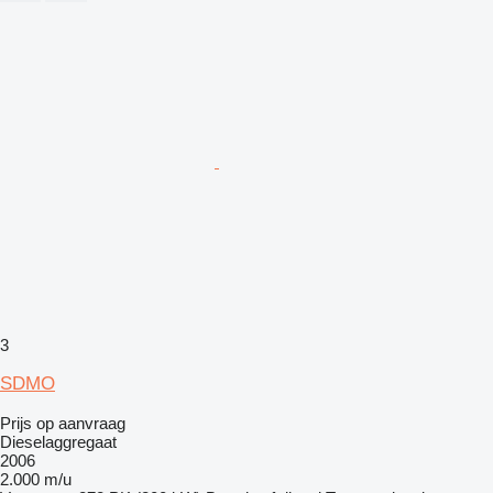
3
SDMO
Prijs op aanvraag
Dieselaggregaat
2006
2.000 m/u