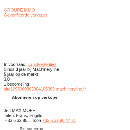
GROUPE MMO
Geverifieerde verkoper
In voorraad:
13 advertenties
Sinds
3
jaar bij Machineryline
5
jaar op de markt
3.0
1 beoordeling
site1696000383384106089.machineryline.fr
Abonneren op verkoper
Jeff MAXIMOFF
Talen:
Frans, Engels
+33 6 32 80...
Toon
+33 6 32 80 47 81
Bel me terug