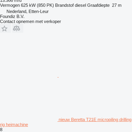
13.366 m/u
Vermogen
625 kW (850 PK)
Brandstof
diesel
Graafdiepte
27 m
Nederland, Etten-Leur
Foundiz B.V.
Contact opnemen met verkoper
nieuw Beretta T21E micropiling drilling
rig heimachine
8