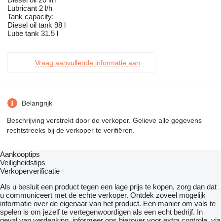
Lubricant 2 l/h
Tank capacity:
Diesel oil tank 98 l
Lube tank 31.5 l
Vraag aanvullende informatie aan
Belangrijk
Beschrijving verstrekt door de verkoper. Gelieve alle gegevens
rechtstreeks bij de verkoper te verifiëren.
Aankooptips
Veiligheidstips
Verkoperverificatie
Als u besluit een product tegen een lage prijs te kopen, zorg dan dat
u communiceert met de echte verkoper. Ontdek zoveel mogelijk
informatie over de eigenaar van het product. Een manier om vals te
spelen is om jezelf te vertegenwoordigen als een echt bedrijf. In
geval van verdenking, informeer ons hierover voor extra controle, via