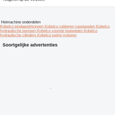
Heimachine onderdelen
Kobelco eindaandrijvingen
Kobelco rubberen rupsbanden
Kobelco
hydraulische pompen
Kobelco voorste loopwielen
Kobelco
hydraulische cilinders
Kobelco swing motoren
Soortgelijke advertenties