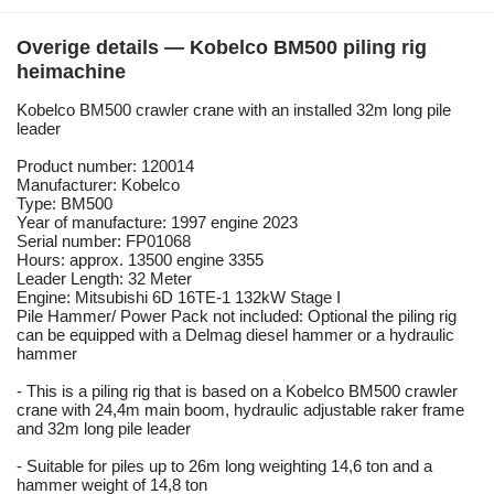
Overige details — Kobelco BM500 piling rig
heimachine
Kobelco BM500 crawler crane with an installed 32m long pile
leader
Product number: 120014
Manufacturer: Kobelco
Type: BM500
Year of manufacture: 1997 engine 2023
Serial number: FP01068
Hours: approx. 13500 engine 3355
Leader Length: 32 Meter
Engine: Mitsubishi 6D 16TE-1 132kW Stage I
Pile Hammer/ Power Pack not included: Optional the piling rig
can be equipped with a Delmag diesel hammer or a hydraulic
hammer
- This is a piling rig that is based on a Kobelco BM500 crawler
crane with 24,4m main boom, hydraulic adjustable raker frame
and 32m long pile leader
- Suitable for piles up to 26m long weighting 14,6 ton and a
hammer weight of 14,8 ton