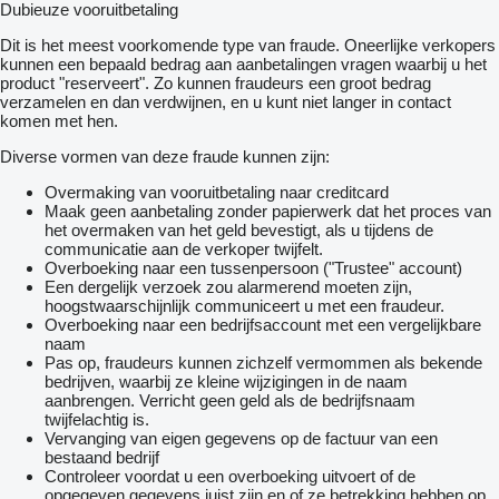
Dubieuze vooruitbetaling
Dit is het meest voorkomende type van fraude. Oneerlijke verkopers
kunnen een bepaald bedrag aan aanbetalingen vragen waarbij u het
product "reserveert". Zo kunnen fraudeurs een groot bedrag
verzamelen en dan verdwijnen, en u kunt niet langer in contact
komen met hen.
Diverse vormen van deze fraude kunnen zijn:
Overmaking van vooruitbetaling naar creditcard
Maak geen aanbetaling zonder papierwerk dat het proces van
het overmaken van het geld bevestigt, als u tijdens de
communicatie aan de verkoper twijfelt.
Overboeking naar een tussenpersoon ("Trustee" account)
Een dergelijk verzoek zou alarmerend moeten zijn,
hoogstwaarschijnlijk communiceert u met een fraudeur.
Overboeking naar een bedrijfsaccount met een vergelijkbare
naam
Pas op, fraudeurs kunnen zichzelf vermommen als bekende
bedrijven, waarbij ze kleine wijzigingen in de naam
aanbrengen. Verricht geen geld als de bedrijfsnaam
twijfelachtig is.
Vervanging van eigen gegevens op de factuur van een
bestaand bedrijf
Controleer voordat u een overboeking uitvoert of de
opgegeven gegevens juist zijn en of ze betrekking hebben op