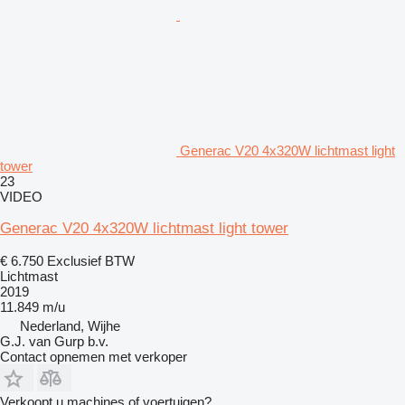
Generac V20 4x320W lichtmast light
tower
23
VIDEO
Generac V20 4x320W lichtmast light tower
€ 6.750
Exclusief BTW
Lichtmast
2019
11.849 m/u
Nederland, Wijhe
G.J. van Gurp b.v.
Contact opnemen met verkoper
Verkoopt u machines of voertuigen?