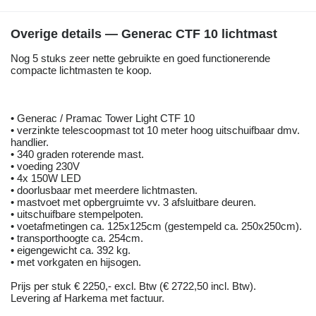
Overige details — Generac CTF 10 lichtmast
Nog 5 stuks zeer nette gebruikte en goed functionerende
compacte lichtmasten te koop.
• Generac / Pramac Tower Light CTF 10
• verzinkte telescoopmast tot 10 meter hoog uitschuifbaar dmv.
handlier.
• 340 graden roterende mast.
• voeding 230V
• 4x 150W LED
• doorlusbaar met meerdere lichtmasten.
• mastvoet met opbergruimte vv. 3 afsluitbare deuren.
• uitschuifbare stempelpoten.
• voetafmetingen ca. 125x125cm (gestempeld ca. 250x250cm).
• transporthoogte ca. 254cm.
• eigengewicht ca. 392 kg.
• met vorkgaten en hijsogen.
Prijs per stuk € 2250,- excl. Btw (€ 2722,50 incl. Btw).
Levering af Harkema met factuur.