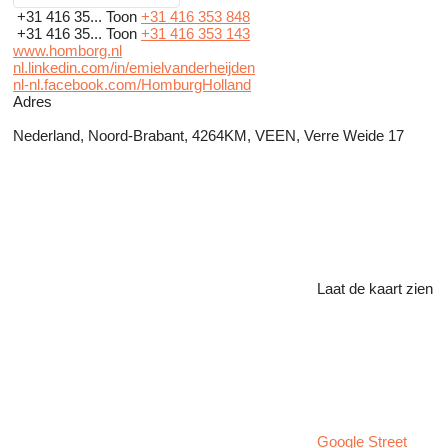
+31 416 35...
Toon
+31 416 353 848
+31 416 35...
Toon
+31 416 353 143
www.homborg.nl
nl.linkedin.com/in/emielvanderheijden
nl-nl.facebook.com/HomburgHolland
Adres
Nederland, Noord-Brabant, 4264KM, VEEN, Verre Weide 17
Laat de kaart zien
Google Street