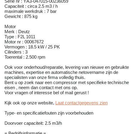
Serie nr : YÂ3-047015-00236059
Capaciteit : circa 2.5 m3 / h
maximale werkdruk : 7 bar
Gewicht : 875 kg
Motor
Merk : Deutz
Type : F2L 1011
Motor nr : 00067672
Vermogen : 18.5 kW / 25 PK
Cilinders : 3
Toerental : 2.500 rpm
Ook voor onderhoud/reparatie, levering van nieuwe en gebruikte
machines, expertise en automatische netovername zijn de
specialisten van onze firma volledig thuis.
Bent u op zoek naar een compressor met specifieke technische
eisen , neem dan contact met ons op.
Voor vragen of interesse bel of mail gerust !
Kijk ook op onze website,
Laat contactgegevens zien
Type- en specificatiefouten zijn voorbehouden
Doorvoer capaciteit: 2.5 m3/h
= Bedrijfsinformatie =