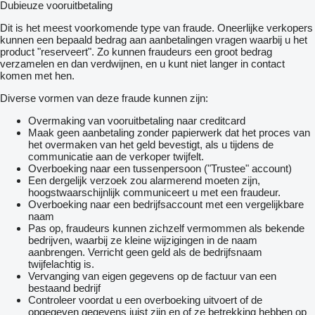
Dubieuze vooruitbetaling
Dit is het meest voorkomende type van fraude. Oneerlijke verkopers
kunnen een bepaald bedrag aan aanbetalingen vragen waarbij u het
product "reserveert". Zo kunnen fraudeurs een groot bedrag
verzamelen en dan verdwijnen, en u kunt niet langer in contact
komen met hen.
Diverse vormen van deze fraude kunnen zijn:
Overmaking van vooruitbetaling naar creditcard
Maak geen aanbetaling zonder papierwerk dat het proces van
het overmaken van het geld bevestigt, als u tijdens de
communicatie aan de verkoper twijfelt.
Overboeking naar een tussenpersoon ("Trustee" account)
Een dergelijk verzoek zou alarmerend moeten zijn,
hoogstwaarschijnlijk communiceert u met een fraudeur.
Overboeking naar een bedrijfsaccount met een vergelijkbare
naam
Pas op, fraudeurs kunnen zichzelf vermommen als bekende
bedrijven, waarbij ze kleine wijzigingen in de naam
aanbrengen. Verricht geen geld als de bedrijfsnaam
twijfelachtig is.
Vervanging van eigen gegevens op de factuur van een
bestaand bedrijf
Controleer voordat u een overboeking uitvoert of de
opgegeven gegevens juist zijn en of ze betrekking hebben op