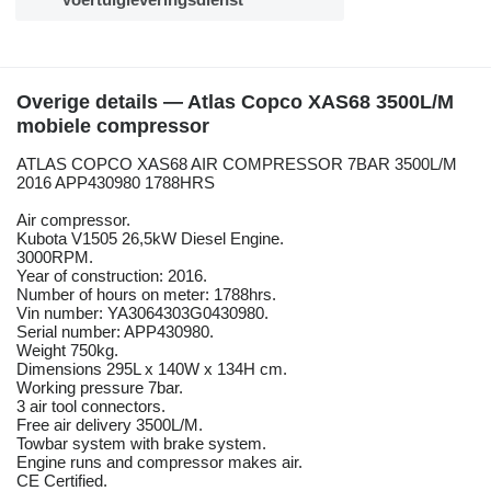
Overige details — Atlas Copco XAS68 3500L/M
mobiele compressor
ATLAS COPCO XAS68 AIR COMPRESSOR 7BAR 3500L/M
2016 APP430980 1788HRS
Air compressor.
Kubota V1505 26,5kW Diesel Engine.
3000RPM.
Year of construction: 2016.
Number of hours on meter: 1788hrs.
Vin number: YA3064303G0430980.
Serial number: APP430980.
Weight 750kg.
Dimensions 295L x 140W x 134H cm.
Working pressure 7bar.
3 air tool connectors.
Free air delivery 3500L/M.
Towbar system with brake system.
Engine runs and compressor makes air.
CE Certified.