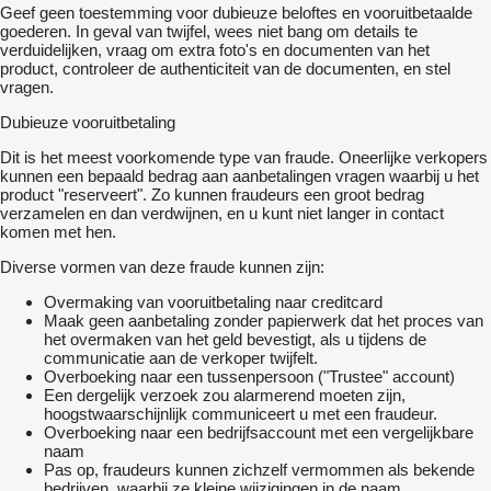
Geef geen toestemming voor dubieuze beloftes en vooruitbetaalde
goederen. In geval van twijfel, wees niet bang om details te
verduidelijken, vraag om extra foto's en documenten van het
product, controleer de authenticiteit van de documenten, en stel
vragen.
Dubieuze vooruitbetaling
Dit is het meest voorkomende type van fraude. Oneerlijke verkopers
kunnen een bepaald bedrag aan aanbetalingen vragen waarbij u het
product "reserveert". Zo kunnen fraudeurs een groot bedrag
verzamelen en dan verdwijnen, en u kunt niet langer in contact
komen met hen.
Diverse vormen van deze fraude kunnen zijn:
Overmaking van vooruitbetaling naar creditcard
Maak geen aanbetaling zonder papierwerk dat het proces van
het overmaken van het geld bevestigt, als u tijdens de
communicatie aan de verkoper twijfelt.
Overboeking naar een tussenpersoon ("Trustee" account)
Een dergelijk verzoek zou alarmerend moeten zijn,
hoogstwaarschijnlijk communiceert u met een fraudeur.
Overboeking naar een bedrijfsaccount met een vergelijkbare
naam
Pas op, fraudeurs kunnen zichzelf vermommen als bekende
bedrijven, waarbij ze kleine wijzigingen in de naam