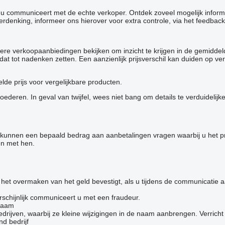
at u communiceert met de echte verkoper. Ontdek zoveel mogelijk infor
verdenking, informeer ons hierover voor extra controle, via het feedback
ere verkoopaanbiedingen bekijken om inzicht te krijgen in de gemiddel
 u dat tot nadenken zetten. Een aanzienlijk prijsverschil kan duiden o
de prijs voor vergelijkbare producten.
deren. In geval van twijfel, wees niet bang om details te verduidelijk
s kunnen een bepaald bedrag aan aanbetalingen vragen waarbij u het p
en met hen.
et overmaken van het geld bevestigt, als u tijdens de communicatie aan
schijnlijk communiceert u met een fraudeur.
 naam
jven, waarbij ze kleine wijzigingen in de naam aanbrengen. Verricht ge
d bedrijf