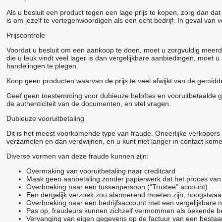
Als u besluit een product tegen een lage prijs te kopen, zorg dan d
is om jezelf te vertegenwoordigen als een echt bedrijf. In geval van 
Prijscontrole
Voordat u besluit om een ​​aankoop te doen, moet u zorgvuldig meerd
die u leuk vindt veel lager is dan vergelijkbare aanbiedingen, moet
handelingen te plegen.
Koop geen producten waarvan de prijs te veel afwijkt van de gemiddel
Geef geen toestemming voor dubieuze beloftes en vooruitbetaalde goe
de authenticiteit van de documenten, en stel vragen.
Dubieuze vooruitbetaling
Dit is het meest voorkomende type van fraude. Oneerlijke verkoper
verzamelen en dan verdwijnen, en u kunt niet langer in contact kom
Diverse vormen van deze fraude kunnen zijn:
Overmaking van vooruitbetaling naar creditcard
Maak geen aanbetaling zonder papierwerk dat het proces van h
Overboeking naar een tussenpersoon ("Trustee" account)
Een dergelijk verzoek zou alarmerend moeten zijn, hoogstwaar
Overboeking naar een bedrijfsaccount met een vergelijkbare
Pas op, fraudeurs kunnen zichzelf vermommen als bekende bedri
Vervanging van eigen gegevens op de factuur van een bestaan