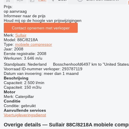
Prijs:
op aanvraag
Informeer naar de prijs
Houd mij op de hoogte van prijswijzigingen
Contact opnemen met verkoper
Merk:
Sullair
Model:
88C/8218A
Type:
mobiele compressor
Jaar:
2008
Eerste registratie:
2008
Werkuren:
3.646 m/u
Standplaats:
Nederland
Bosschenhoofd
6497 km to "United State
Voorraad ID-nummer verkoper:
293787119
Datum van invoering:
meer dan 1 maand
Beschrijving
Capaciteit:
2.500 l/min
Capaciteit:
150 m3/u
Motor
Merk:
Caterpillar
Conditie
Conditie:
gebruikt
Aanvullende services
Voertuigleveringsdienst
Overige details — Sullair 88C/8218A mobiele comp