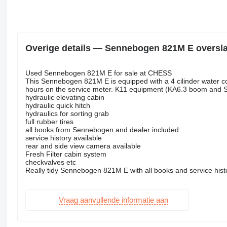
Overige details — Sennebogen 821M E oversl
Used Sennebogen 821M E for sale at CHESS
This Sennebogen 821M E is equipped with a 4 cilinder water c
hours on the service meter. K11 equipment (KA6.3 boom and 
hydraulic elevating cabin
hydraulic quick hitch
hydraulics for sorting grab
full rubber tires
all books from Sennebogen and dealer included
service history available
rear and side view camera available
Fresh Filter cabin system
checkvalves etc
Really tidy Sennebogen 821M E with all books and service histo
Vraag aanvullende informatie aan