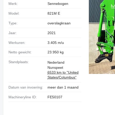
Merk:
Sennebogen
Model:
821M E
Type:
overslagkraan
Jaar:
2021
Werkuren:
3.405 m/u
Netto gewicht:
23.950 kg
Standplaats:
Nederland
Nunspeet
6533 km to "United
States/Columbus"
Datum van invoering:
meer dan 1 maand
Machineryline ID:
FE50107