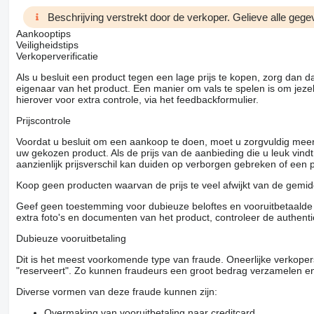
Beschrijving verstrekt door de verkoper. Gelieve alle gegev
Aankooptips
Veiligheidstips
Verkoperverificatie
Als u besluit een product tegen een lage prijs te kopen, zorg dan 
eigenaar van het product. Een manier om vals te spelen is om jezel
hierover voor extra controle, via het feedbackformulier.
Prijscontrole
Voordat u besluit om een ​​aankoop te doen, moet u zorgvuldig mee
uw gekozen product. Als de prijs van de aanbieding die u leuk vind
aanzienlijk prijsverschil kan duiden op verborgen gebreken of een
Koop geen producten waarvan de prijs te veel afwijkt van de gemidd
Geef geen toestemming voor dubieuze beloftes en vooruitbetaalde g
extra foto's en documenten van het product, controleer de authenti
Dubieuze vooruitbetaling
Dit is het meest voorkomende type van fraude. Oneerlijke verkope
"reserveert". Zo kunnen fraudeurs een groot bedrag verzamelen en
Diverse vormen van deze fraude kunnen zijn:
Overmaking van vooruitbetaling naar creditcard