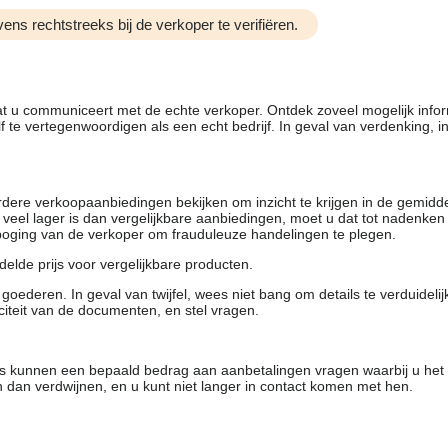
ens rechtstreeks bij de verkoper te verifiëren.
dat u communiceert met de echte verkoper. Ontdek zoveel mogelijk info
f te vertegenwoordigen als een echt bedrijf. In geval van verdenking, 
rdere verkoopaanbiedingen bekijken om inzicht te krijgen in de gemidd
t veel lager is dan vergelijkbare aanbiedingen, moet u dat tot nadenken
 poging van de verkoper om frauduleuze handelingen te plegen.
elde prijs voor vergelijkbare producten.
oederen. In geval van twijfel, wees niet bang om details te verduideli
citeit van de documenten, en stel vragen.
rs kunnen een bepaald bedrag aan aanbetalingen vragen waarbij u het
 dan verdwijnen, en u kunt niet langer in contact komen met hen.