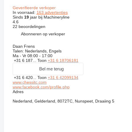
Geverifieerde verkoper
In voorraad:
163 advertenties
Sinds
19
jaar bij Machineryline
4.6
22 beoordelingen
Abonneren op verkoper
Daan Frens
Talen:
Nederlands, Engels
Ma - Vr
08:00 - 17:00
+31 6 187...
Toon
+31 6 18706181
Bel me terug
+31 6 420...
Toon
+31 6 42099134
www.chessitc.com
www.facebook.com/profile.php
Adres
Nederland, Gelderland, 8072TC, Nunspeet, Draaiing 5