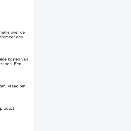
rmatie over de
informeer ons
elde kosten van
 zetten. Een
jken, vraag om
 product