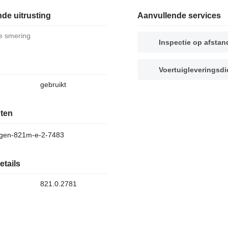
de uitrusting
Aanvullende services
le smering
Inspectie op afstan
Voertuigleveringsdi
gebruikt
ten
gen-821m-e-2-7483
etails
821.0.2781