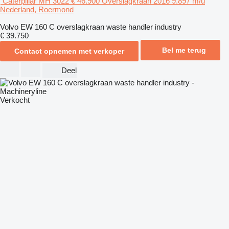
Caterpillar MH 3022
€ 46.900
Overslagkraan
2016
9.897 m/u
Nederland, Roermond
Volvo EW 160 C overslagkraan waste handler industry
€ 39.750
Bel me terug
Contact opnemen met verkoper
Deel
Verkocht