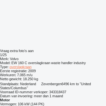
Vraag extra foto's aan
1/25
Merk:
Volvo
Model:
EW 160 C overslagkraan waste handler industry
Type:
overslagkraan
Eerste registratie:
2009
Werkuren:
7.065 m/u
Netto gewicht:
18.250 kg
Standplaats:
Nederland
Zevenbergen
6496 km to "United
States/Columbus"
Voorraad ID-nummer verkoper:
343318437
Datum van invoering:
meer dan 1 maand
Motor
Vermogen:
106 kW (144 PK)