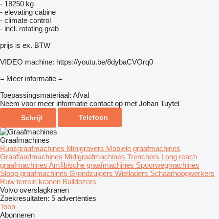
- 18250 kg
- elevating cabine
- climate control
- incl. rotating grab
prijs is ex. BTW
VIDEO machine: https://youtu.be/8dybaCVOrq0
= Meer informatie =
Toepassingsmateriaal: Afval
Neem voor meer informatie contact op met Johan Tuytel
Telefoon
Schrijf
Graafmachines
Rupsgraafmachines
Minigravers
Mobiele graafmachines
Graaflaadmachines
Midigraafmachines
Trenchers
Long reach
graafmachines
Amfibische graafmachines
Spoorwegmachines
Sloop graafmachines
Grondzuigers
Wielladers
Schaarhoogwerkers
Ruw terrein kranen
Bulldozers
Volvo overslagkranen
Zoekresultaten:
5 advertenties
Toon
Abonneren