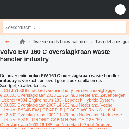
Tweedehands bouwmachines
Tweedehands gra
Volvo EW 160 C overslagkraan waste
handler industry
De advertentie
Volvo EW 160 C overslagkraan waste handler
industry
is verkocht en levert geen zoekresultaten op.
Soortgelijke advertenties
JCB JS160HR tracked waste industry handler umsalgbagge
€ 29.800
Overslagkraan
2018
12.714 m/u
Nederland, Zevenbergen
Liebherr A934 Engine hours 183 - Lepotech Hybride System
€ 39.950
Overslagkraan
2007
14.683 m/u
Nederland, Veghel
Liebherr R934B EW | GRAPPLE | GOOD WORKING | 16 M
€ 42.500
Overslagkraan
2004
14.838 m/u
Nederland, Marknesse
Liebherr A 316 LITRONIC CABIN HIGH, CE
€ 39.750
Overslagkraan
2009
16.188 m/u
Nederland, Groot-Ammers