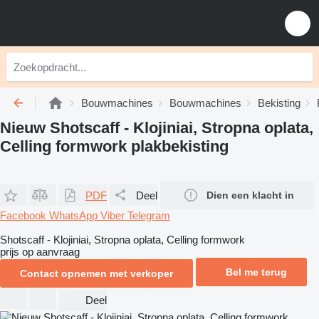
Bouwmachines
Bouwmachines
Bekisting
Nieuw Shotscaff - Klojiniai, Stropna oplata,
Celling formwork plakbekisting
PDF
Deel
Dien een klacht in
Facebook
WhatsApp
Viber
Telegram
Shotscaff - Klojiniai, Stropna oplata, Celling formwork
prijs op aanvraag
Bel me terug
Contact opnemen met verkoper
Deel