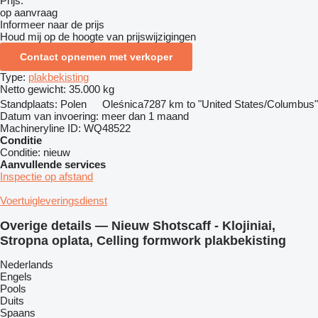
Prijs:
op aanvraag
Informeer naar de prijs
Houd mij op de hoogte van prijswijzigingen
Contact opnemen met verkoper
Type:
plakbekisting
Netto gewicht:
35.000 kg
Standplaats:
Polen
Oleśnica
7287 km to "United States/Columbus"
Datum van invoering:
meer dan 1 maand
Machineryline ID:
WQ48522
Conditie
Conditie:
nieuw
Aanvullende services
Inspectie op afstand
Voertuigleveringsdienst
Overige details — Nieuw Shotscaff - Klojiniai,
Stropna oplata, Celling formwork plakbekisting
Nederlands
Engels
Pools
Duits
Spaans