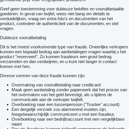
Geef geen toestemming voor dubieuze beloftes en vooruitbetaalde
goederen. In geval van twijfel, wees niet bang om details te
verduidelijken, vraag om extra foto's en documenten van het
product, controleer de authenticiteit van de documenten, en stel
vragen.
Dubieuze vooruitbetaling
Dit is het meest voorkomende type van fraude. Oneerlijke verkopers
kunnen een bepaald bedrag aan aanbetalingen vragen waarbij u het
product "reserveert". Zo kunnen fraudeurs een groot bedrag
verzamelen en dan verdwijnen, en u kunt niet langer in contact
komen met hen.
Diverse vormen van deze fraude kunnen zijn:
Overmaking van vooruitbetaling naar creditcard
Maak geen aanbetaling zonder papierwerk dat het proces van
het overmaken van het geld bevestigt, als u tijdens de
communicatie aan de verkoper twijfelt.
Overboeking naar een tussenpersoon ("Trustee" account)
Een dergelijk verzoek zou alarmerend moeten zijn,
hoogstwaarschijnlijk communiceert u met een fraudeur.
Overboeking naar een bedrijfsaccount met een vergelijkbare
naam
Pas op, fraudeurs kunnen zichzelf vermommen als bekende