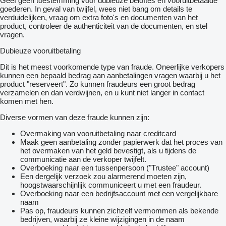
Geef geen toestemming voor dubieuze beloftes en vooruitbetaalde
goederen. In geval van twijfel, wees niet bang om details te
verduidelijken, vraag om extra foto's en documenten van het
product, controleer de authenticiteit van de documenten, en stel
vragen.
Dubieuze vooruitbetaling
Dit is het meest voorkomende type van fraude. Oneerlijke verkopers
kunnen een bepaald bedrag aan aanbetalingen vragen waarbij u het
product "reserveert". Zo kunnen fraudeurs een groot bedrag
verzamelen en dan verdwijnen, en u kunt niet langer in contact
komen met hen.
Diverse vormen van deze fraude kunnen zijn:
Overmaking van vooruitbetaling naar creditcard
Maak geen aanbetaling zonder papierwerk dat het proces van
het overmaken van het geld bevestigt, als u tijdens de
communicatie aan de verkoper twijfelt.
Overboeking naar een tussenpersoon ("Trustee" account)
Een dergelijk verzoek zou alarmerend moeten zijn,
hoogstwaarschijnlijk communiceert u met een fraudeur.
Overboeking naar een bedrijfsaccount met een vergelijkbare
naam
Pas op, fraudeurs kunnen zichzelf vermommen als bekende
bedrijven, waarbij ze kleine wijzigingen in de naam