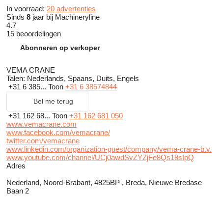
In voorraad:
20 advertenties
Sinds
8
jaar bij Machineryline
4.7
15 beoordelingen
Abonneren op verkoper
VEMA CRANE
Talen:
Nederlands, Spaans, Duits, Engels
+31 6 385...
Toon
+31 6 38574844
Bel me terug
+31 162 68...
Toon
+31 162 681 050
www.vemacrane.com
www.facebook.com/vemacrane/
twitter.com/vemacrane
www.linkedin.com/organization-guest/company/vema-crane-b.v.
www.youtube.com/channel/UCj0awdSvZYZjFe8Qs18sIpQ
Adres
Nederland, Noord-Brabant, 4825BP , Breda, Nieuwe Bredase
Baan 2