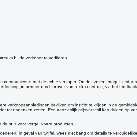
reeks bij de verkoper te verifiëren.
at u communiceert met de echte verkoper. Ontdek zoveel mogelijk infor
verdenking, informeer ons hierover voor extra controle, via het feedback
ere verkoopaanbiedingen bekijken om inzicht te krijgen in de gemiddel
 u dat tot nadenken zetten. Een aanzienlijk prijsverschil kan duiden o
de prijs voor vergelijkbare producten.
deren. In geval van twijfel, wees niet bang om details te verduidelijk