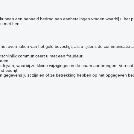
s kunnen een bepaald bedrag aan aanbetalingen vragen waarbij u het p
en met hen.
et overmaken van het geld bevestigt, als u tijdens de communicatie aan
schijnlijk communiceert u met een fraudeur.
 naam
jven, waarbij ze kleine wijzigingen in de naam aanbrengen. Verricht ge
d bedrijf
 gegevens juist zijn en of ze betrekking hebben op het opgegeven bedr