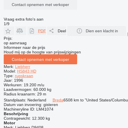
Contact opnemen met verkoper
Vraag extra foto's aan
1/9
PDF
Deel
Dien een klacht in
Prijs:
op aanvraag
Informeer naar de prijs
Houd mij op de hoogte van prijswijzigingen
Contact opnemen met verkoper
Merk:
Liebherr
Model:
HS843 HD
Type:
rupskraan
Jaar:
1996
Werkuren:
19.200 m/u
Laadvermogen:
60.000 kg
Radius kraanarm:
29 m
Standplaats:
Nederland
Breda
6508 km to "United States/Columbu
Datum van invoering:
gisteren
Machineryline ID:
LM41074
Beschrijving
Contragewicht:
12.300 kg
Motor
Merk:
Liebherr D9408