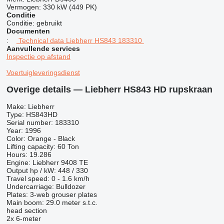
Vermogen:
330 kW (449 PK)
Conditie
Conditie:
gebruikt
Documenten
:
Technical data Liebherr HS843 183310
Aanvullende services
Inspectie op afstand
Voertuigleveringsdienst
Overige details — Liebherr HS843 HD rupskraan
Make: Liebherr
Type: HS843HD
Serial number: 183310
Year: 1996
Color: Orange - Black
Lifting capacity: 60 Ton
Hours: 19.286
Engine: Liebherr 9408 TE
Output hp / kW: 448 / 330
Travel speed: 0 - 1.6 km/h
Undercarriage: Bulldozer
Plates: 3-web grouser plates
Main boom: 29.0 meter s.t.c.
head section
2x 6-meter