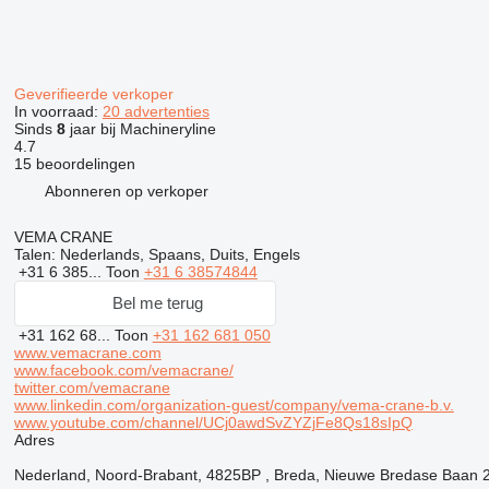
Geverifieerde verkoper
In voorraad:
20 advertenties
Sinds
8
jaar bij Machineryline
4.7
15 beoordelingen
Abonneren op verkoper
VEMA CRANE
Talen:
Nederlands, Spaans, Duits, Engels
+31 6 385...
Toon
+31 6 38574844
Bel me terug
+31 162 68...
Toon
+31 162 681 050
www.vemacrane.com
www.facebook.com/vemacrane/
twitter.com/vemacrane
www.linkedin.com/organization-guest/company/vema-crane-b.v.
www.youtube.com/channel/UCj0awdSvZYZjFe8Qs18sIpQ
Adres
Nederland, Noord-Brabant, 4825BP , Breda, Nieuwe Bredase Baan 