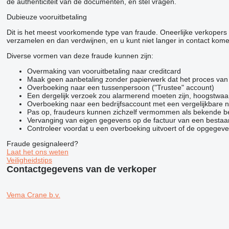
de authenticiteit van de documenten, en stel vragen.
Dubieuze vooruitbetaling
Dit is het meest voorkomende type van fraude. Oneerlijke verkoper
verzamelen en dan verdwijnen, en u kunt niet langer in contact kom
Diverse vormen van deze fraude kunnen zijn:
Overmaking van vooruitbetaling naar creditcard
Maak geen aanbetaling zonder papierwerk dat het proces van h
Overboeking naar een tussenpersoon ("Trustee" account)
Een dergelijk verzoek zou alarmerend moeten zijn, hoogstwaar
Overboeking naar een bedrijfsaccount met een vergelijkbare
Pas op, fraudeurs kunnen zichzelf vermommen als bekende bedri
Vervanging van eigen gegevens op de factuur van een bestaan
Controleer voordat u een overboeking uitvoert of de opgegeven
Fraude gesignaleerd?
Laat het ons weten
Veiligheidstips
Contactgegevens van de verkoper
Vema Crane b.v.