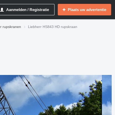
Aanmelden / Registratie
Plaats uw advertentie
r rupskranen
Liebherr HS843 HD rupskraan