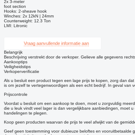
2x 3-meter
foot section
Hooks: 2-sheave hook
Winches: 2x 12kN | 24mm
Counterweight: 12.3 Ton
LMI: Litronic
Vraag aanvullende informatie aan
Belangrijk
Beschrijving verstrekt door de verkoper. Gelieve alle gegevens rechtst
Aankooptips
Veiligheidstips
Verkoperverificatie
Als u besluit een product tegen een lage prijs te kopen, zorg dan d
is om jezelf te vertegenwoordigen als een echt bedrijf. In geval van 
Prijscontrole
Voordat u besluit om een ​​aankoop te doen, moet u zorgvuldig meerd
die u leuk vindt veel lager is dan vergelijkbare aanbiedingen, moet
handelingen te plegen.
Koop geen producten waarvan de prijs te veel afwijkt van de gemiddel
Geef geen toestemming voor dubieuze beloftes en vooruitbetaalde goe