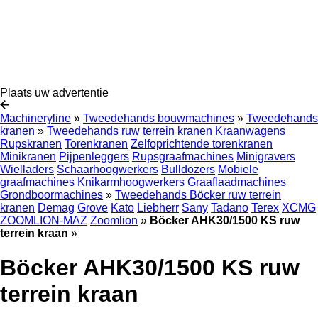
Plaats uw advertentie
Machineryline
»
Tweedehands bouwmachines
»
Tweedehands
kranen
»
Tweedehands ruw terrein kranen
Kraanwagens
Rupskranen
Torenkranen
Zelfoprichtende torenkranen
Minikranen
Pijpenleggers
Rupsgraafmachines
Minigravers
Wielladers
Schaarhoogwerkers
Bulldozers
Mobiele
graafmachines
Knikarmhoogwerkers
Graaflaadmachines
Grondboormachines
»
Tweedehands Böcker ruw terrein
kranen
Demag
Grove
Kato
Liebherr
Sany
Tadano
Terex
XCMG
ZOOMLION-MAZ
Zoomlion
»
Böcker AHK30/1500 KS ruw
terrein kraan
»
Böcker AHK30/1500 KS ruw
terrein kraan