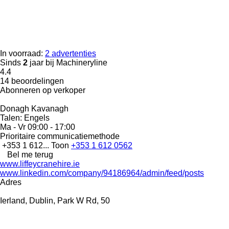
In voorraad:
2 advertenties
Sinds
2
jaar bij Machineryline
4.4
14 beoordelingen
Abonneren op verkoper
Donagh Kavanagh
Talen:
Engels
Ma - Vr
09:00 - 17:00
Prioritaire communicatiemethode
+353 1 612...
Toon
+353 1 612 0562
Bel me terug
www.liffeycranehire.ie
www.linkedin.com/company/94186964/admin/feed/posts
Adres
Ierland, Dublin, Park W Rd, 50