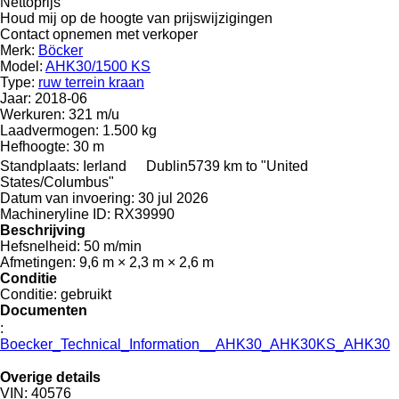
Nettoprijs
Houd mij op de hoogte van prijswijzigingen
Contact opnemen met verkoper
Merk:
Böcker
Model:
AHK30/1500 KS
Type:
ruw terrein kraan
Jaar:
2018-06
Werkuren:
321 m/u
Laadvermogen:
1.500 kg
Hefhoogte:
30 m
Standplaats:
Ierland
Dublin
5739 km to "United
States/Columbus"
Datum van invoering:
30 jul 2026
Machineryline ID:
RX39990
Beschrijving
Hefsnelheid:
50 m/min
Afmetingen:
9,6 m × 2,3 m × 2,6 m
Conditie
Conditie:
gebruikt
Documenten
:
Boecker_Technical_Information__AHK30_AHK30KS_AHK30
Overige details
VIN:
40576