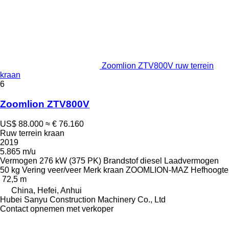
Zoomlion ZTV800V ruw terrein
kraan
6
Zoomlion ZTV800V
US$ 88.000
≈ € 76.160
Ruw terrein kraan
2019
5.865 m/u
Vermogen
276 kW (375 PK)
Brandstof
diesel
Laadvermogen
50 kg
Vering
veer/veer
Merk kraan
ZOOMLION-MAZ
Hefhoogte
72,5 m
China, Hefei, Anhui
Hubei Sanyu Construction Machinery Co., Ltd
Contact opnemen met verkoper